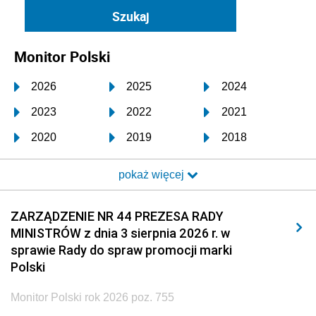
Monitor Polski
2026
2025
2024
2023
2022
2021
2020
2019
2018
2017
2016
2015
pokaż więcej
2014
2013
2012
2011
2010
2009
ZARZĄDZENIE NR 44 PREZESA RADY
MINISTRÓW z dnia 3 sierpnia 2026 r. w
2008
2007
2006
sprawie Rady do spraw promocji marki
2005
2004
2003
Polski
2002
2001
2000
Monitor Polski rok 2026 poz. 755
1999
1998
1997