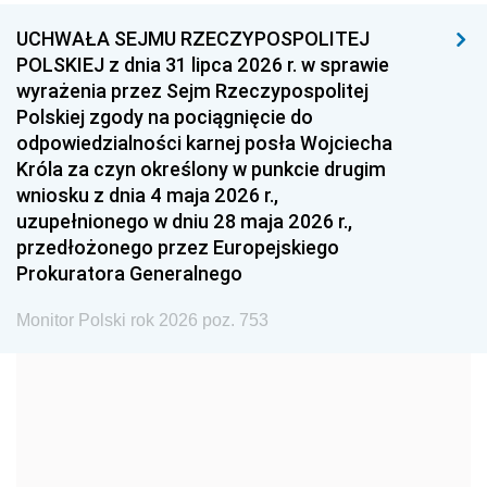
UCHWAŁA SEJMU RZECZYPOSPOLITEJ
1996
1995
1994
POLSKIEJ z dnia 31 lipca 2026 r. w sprawie
1993
1992
1991
wyrażenia przez Sejm Rzeczypospolitej
Polskiej zgody na pociągnięcie do
1990
1989
1988
odpowiedzialności karnej posła Wojciecha
1987
1986
1985
Króla za czyn określony w punkcie drugim
wniosku z dnia 4 maja 2026 r.,
1984
1983
1982
uzupełnionego w dniu 28 maja 2026 r.,
1981
1980
1979
przedłożonego przez Europejskiego
Prokuratora Generalnego
1978
1977
1976
1975
1974
1973
Monitor Polski rok 2026 poz. 753
1972
1971
1970
1969
1968
1967
1966
1965
1964
1963
1962
1961