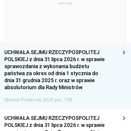
REKLAMA
1960
1959
1958
1957
1956
1955
1954
1953
1952
1951
1950
1949
1948
1947
1946
UCHWAŁA SEJMU RZECZYPOSPOLITEJ
1939
1938
1937
POLSKIEJ z dnia 31 lipca 2026 r. w sprawie
sprawozdania z wykonania budżetu
1936
1930
państwa za okres od dnia 1 stycznia do
dnia 31 grudnia 2025 r. oraz w sprawie
absolutorium dla Rady Ministrów
Monitor Polski rok 2026 poz. 756
UCHWAŁA SEJMU RZECZYPOSPOLITEJ
POLSKIEJ z dnia 31 lipca 2026 r. w sprawie