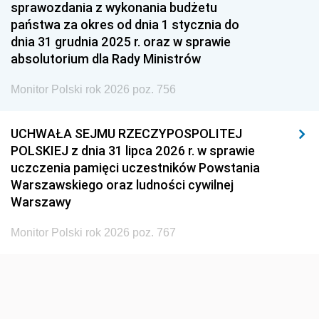
1951
1950
1949
sprawozdania z wykonania budżetu
państwa za okres od dnia 1 stycznia do
1948
1947
1946
dnia 31 grudnia 2025 r. oraz w sprawie
1939
1938
1937
absolutorium dla Rady Ministrów
1936
1930
Monitor Polski rok 2026 poz. 756
UCHWAŁA SEJMU RZECZYPOSPOLITEJ
POLSKIEJ z dnia 31 lipca 2026 r. w sprawie
uczczenia pamięci uczestników Powstania
Warszawskiego oraz ludności cywilnej
Warszawy
Monitor Polski rok 2026 poz. 767