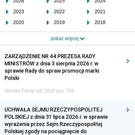
2026
2025
2024
2023
2022
2021
2020
2019
2018
2017
2016
2015
pokaż więcej
2014
2013
2012
2011
2010
2009
ZARZĄDZENIE NR 44 PREZESA RADY
MINISTRÓW z dnia 3 sierpnia 2026 r. w
2008
2007
2006
sprawie Rady do spraw promocji marki
2005
2004
2003
Polski
2002
2001
2000
Monitor Polski rok 2026 poz. 755
1999
1998
1997
UCHWAŁA SEJMU RZECZYPOSPOLITEJ
1996
1995
1994
POLSKIEJ z dnia 31 lipca 2026 r. w sprawie
1993
1992
1991
wyrażenia przez Sejm Rzeczypospolitej
Polskiej zgody na pociągnięcie do
1990
1989
1988