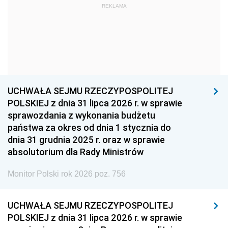
REKLAMA
1960
1959
1958
1957
1956
1955
1954
1953
1952
1951
1950
1949
1948
1947
1946
UCHWAŁA SEJMU RZECZYPOSPOLITEJ
1939
1938
1937
POLSKIEJ z dnia 31 lipca 2026 r. w sprawie
sprawozdania z wykonania budżetu
1936
1930
państwa za okres od dnia 1 stycznia do
dnia 31 grudnia 2025 r. oraz w sprawie
absolutorium dla Rady Ministrów
Monitor Polski rok 2026 poz. 756
UCHWAŁA SEJMU RZECZYPOSPOLITEJ
POLSKIEJ z dnia 31 lipca 2026 r. w sprawie