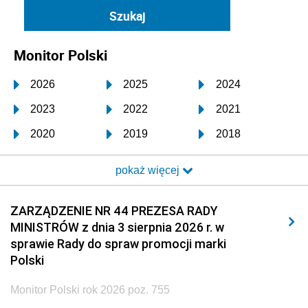
Monitor Polski
2026
2025
2024
2023
2022
2021
2020
2019
2018
2017
2016
2015
pokaż więcej
2014
2013
2012
2011
2010
2009
ZARZĄDZENIE NR 44 PREZESA RADY
MINISTRÓW z dnia 3 sierpnia 2026 r. w
2008
2007
2006
sprawie Rady do spraw promocji marki
2005
2004
2003
Polski
2002
2001
2000
Monitor Polski rok 2026 poz. 755
1999
1998
1997