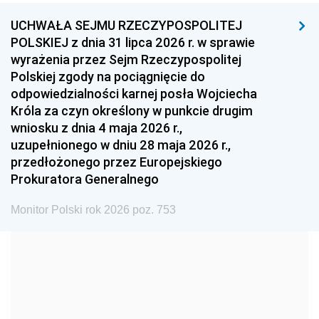
UCHWAŁA SEJMU RZECZYPOSPOLITEJ
1996
1995
1994
POLSKIEJ z dnia 31 lipca 2026 r. w sprawie
1993
1992
1991
wyrażenia przez Sejm Rzeczypospolitej
Polskiej zgody na pociągnięcie do
1990
1989
1988
odpowiedzialności karnej posła Wojciecha
1987
1986
1985
Króla za czyn określony w punkcie drugim
wniosku z dnia 4 maja 2026 r.,
1984
1983
1982
uzupełnionego w dniu 28 maja 2026 r.,
1981
1980
1979
przedłożonego przez Europejskiego
Prokuratora Generalnego
1978
1977
1976
1975
1974
1973
Monitor Polski rok 2026 poz. 753
1972
1971
1970
1969
1968
1967
1966
1965
1964
1963
1962
1961