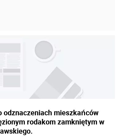
. o odznaczeniach mieszkańców
więzionym rodakom zamkniętym w
zawskiego.