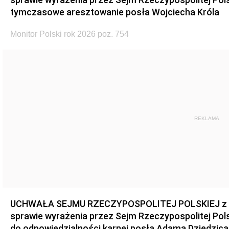
tymczasowe aresztowanie posła Wojciecha Króla
Monitor Polski rok 2026 poz. 754
REKLAMA
UCHWAŁA SEJMU RZECZYPOSPOLITEJ POLSKIEJ z dnia
sprawie wyrażenia przez Sejm Rzeczypospolitej Pols
do odpowiedzialności karnej posła Adama Dziedzica