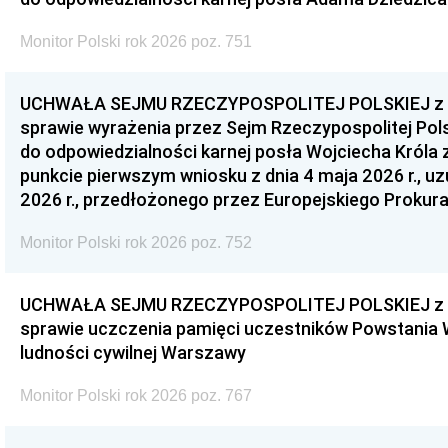
Monitor Polski rok 2026 poz. 751
UCHWAŁA SEJMU RZECZYPOSPOLITEJ POLSKIEJ z dnia
sprawie wyrażenia przez Sejm Rzeczypospolitej Pols
do odpowiedzialności karnej posła Wojciecha Króla 
punkcie pierwszym wniosku z dnia 4 maja 2026 r., u
2026 r., przedłożonego przez Europejskiego Prokur
Monitor Polski rok 2026 poz. 752
UCHWAŁA SEJMU RZECZYPOSPOLITEJ POLSKIEJ z dnia
sprawie uczczenia pamięci uczestników Powstania
ludności cywilnej Warszawy
Monitor Polski rok 2026 poz. 767