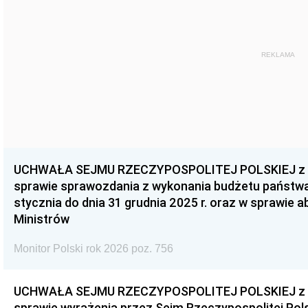
REKLAMA
UCHWAŁA SEJMU RZECZYPOSPOLITEJ POLSKIEJ z dnia
sprawie sprawozdania z wykonania budżetu państwa 
stycznia do dnia 31 grudnia 2025 r. oraz w sprawie 
Ministrów
Monitor Polski rok 2026 poz. 756
UCHWAŁA SEJMU RZECZYPOSPOLITEJ POLSKIEJ z dnia
sprawie wyrażenia przez Sejm Rzeczypospolitej Pols