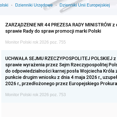
olski
Dzienniki Urzędowe
Dzienniki Unii Europejskiej
ZARZĄDZENIE NR 44 PREZESA RADY MINISTRÓW z dnia
sprawie Rady do spraw promocji marki Polski
Monitor Polski rok 2026 poz. 755
UCHWAŁA SEJMU RZECZYPOSPOLITEJ POLSKIEJ z dnia
sprawie wyrażenia przez Sejm Rzeczypospolitej Pols
do odpowiedzialności karnej posła Wojciecha Króla 
punkcie drugim wniosku z dnia 4 maja 2026 r., uzupe
2026 r., przedłożonego przez Europejskiego Prokur
Monitor Polski rok 2026 poz. 753