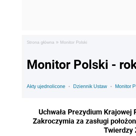
»
Strona główna
Monitor Polski
Monitor Polski - ro
Akty ujednolicone
Dziennik Ustaw
Monitor P
Uchwała Prezydium Krajowej R
Zakroczymia za zasługi położo
Twierdzy 