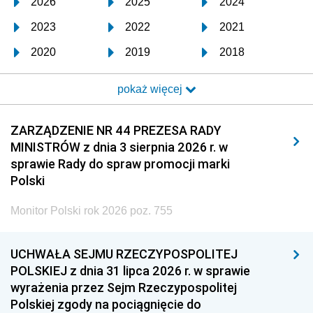
2026
2025
2024
2023
2022
2021
2020
2019
2018
2017
2016
2015
pokaż więcej
2014
2013
2012
2011
2010
2009
ZARZĄDZENIE NR 44 PREZESA RADY
MINISTRÓW z dnia 3 sierpnia 2026 r. w
2008
2007
2006
sprawie Rady do spraw promocji marki
2005
2004
2003
Polski
2002
2001
2000
Monitor Polski rok 2026 poz. 755
1999
1998
1997
UCHWAŁA SEJMU RZECZYPOSPOLITEJ
1996
1995
1994
POLSKIEJ z dnia 31 lipca 2026 r. w sprawie
1993
1992
1991
wyrażenia przez Sejm Rzeczypospolitej
Polskiej zgody na pociągnięcie do
1990
1989
1988