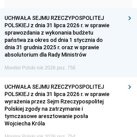
1951
1950
1949
1948
1947
1946
UCHWAŁA SEJMU RZECZYPOSPOLITEJ
1939
1938
1937
POLSKIEJ z dnia 31 lipca 2026 r. w sprawie
sprawozdania z wykonania budżetu
1936
1930
państwa za okres od dnia 1 stycznia do
dnia 31 grudnia 2025 r. oraz w sprawie
absolutorium dla Rady Ministrów
Monitor Polski rok 2026 poz. 756
UCHWAŁA SEJMU RZECZYPOSPOLITEJ
POLSKIEJ z dnia 31 lipca 2026 r. w sprawie
wyrażenia przez Sejm Rzeczypospolitej
Polskiej zgody na zatrzymanie i
tymczasowe aresztowanie posła
Wojciecha Króla
Monitor Polski rok 2026 poz. 754