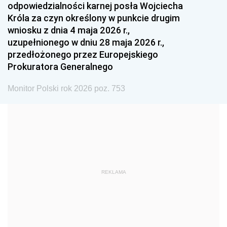
odpowiedzialności karnej posła Wojciecha
1987
1986
1985
Króla za czyn określony w punkcie drugim
wniosku z dnia 4 maja 2026 r.,
1984
1983
1982
uzupełnionego w dniu 28 maja 2026 r.,
1981
1980
1979
przedłożonego przez Europejskiego
Prokuratora Generalnego
1978
1977
1976
1975
1974
1973
Monitor Polski rok 2026 poz. 753
1972
1971
1970
1969
1968
1967
1966
1965
1964
1963
1962
1961
REKLAMA
1960
1959
1958
1957
1956
1955
1954
1953
1952