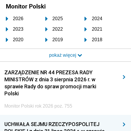
Monitor Polski
2026
2025
2024
2023
2022
2021
2020
2019
2018
2017
2016
2015
pokaż więcej
2014
2013
2012
2011
2010
2009
ZARZĄDZENIE NR 44 PREZESA RADY
MINISTRÓW z dnia 3 sierpnia 2026 r. w
2008
2007
2006
sprawie Rady do spraw promocji marki
2005
2004
2003
Polski
2002
2001
2000
Monitor Polski rok 2026 poz. 755
1999
1998
1997
UCHWAŁA SEJMU RZECZYPOSPOLITEJ
1996
1995
1994