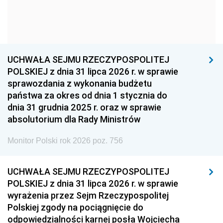
1954
1953
1952
1951
1950
1949
1948
1947
1946
UCHWAŁA SEJMU RZECZYPOSPOLITEJ
1939
1938
1937
POLSKIEJ z dnia 31 lipca 2026 r. w sprawie
sprawozdania z wykonania budżetu
1936
1930
państwa za okres od dnia 1 stycznia do
dnia 31 grudnia 2025 r. oraz w sprawie
absolutorium dla Rady Ministrów
Monitor Polski rok 2026 poz. 756
UCHWAŁA SEJMU RZECZYPOSPOLITEJ
POLSKIEJ z dnia 31 lipca 2026 r. w sprawie
wyrażenia przez Sejm Rzeczypospolitej
Polskiej zgody na pociągnięcie do
odpowiedzialności karnej posła Wojciecha