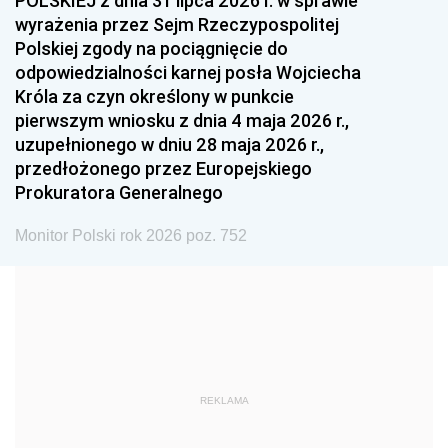
POLSKIEJ z dnia 31 lipca 2026 r. w sprawie
1993
1992
1991
wyrażenia przez Sejm Rzeczypospolitej
Polskiej zgody na pociągnięcie do
1990
1989
1988
odpowiedzialności karnej posła Wojciecha
1987
1986
1985
Króla za czyn określony w punkcie
pierwszym wniosku z dnia 4 maja 2026 r.,
1984
1983
1982
uzupełnionego w dniu 28 maja 2026 r.,
1981
1980
1979
przedłożonego przez Europejskiego
Prokuratora Generalnego
1978
1977
1976
1975
1974
1973
Monitor Polski rok 2026 poz. 752
1972
1971
1970
1969
1968
1967
1966
1965
1964
1963
1962
1961
REKLAMA
1960
1959
1958
1957
1956
1955