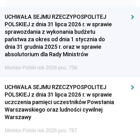
1957
1956
1955
UCHWAŁA SEJMU RZECZYPOSPOLITEJ
1954
1953
1952
POLSKIEJ z dnia 31 lipca 2026 r. w sprawie
1951
1950
1949
sprawozdania z wykonania budżetu
państwa za okres od dnia 1 stycznia do
1948
1947
1946
dnia 31 grudnia 2025 r. oraz w sprawie
1939
1938
1937
absolutorium dla Rady Ministrów
1936
1930
Monitor Polski rok 2026 poz. 756
UCHWAŁA SEJMU RZECZYPOSPOLITEJ
POLSKIEJ z dnia 31 lipca 2026 r. w sprawie
uczczenia pamięci uczestników Powstania
Warszawskiego oraz ludności cywilnej
Warszawy
Monitor Polski rok 2026 poz. 767