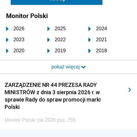
Monitor Polski
2026
2025
2024
2023
2022
2021
2020
2019
2018
2017
2016
2015
pokaż więcej
2014
2013
2012
2011
2010
2009
ZARZĄDZENIE NR 44 PREZESA RADY
MINISTRÓW z dnia 3 sierpnia 2026 r. w
2008
2007
2006
sprawie Rady do spraw promocji marki
2005
2004
2003
Polski
2002
2001
2000
Monitor Polski rok 2026 poz. 755
1999
1998
1997