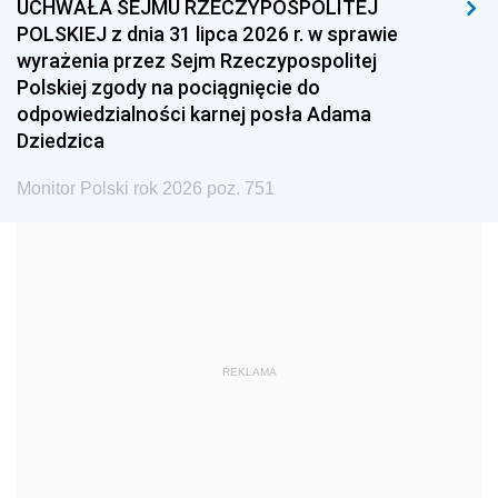
UCHWAŁA SEJMU RZECZYPOSPOLITEJ
1996
1995
1994
POLSKIEJ z dnia 31 lipca 2026 r. w sprawie
1993
1992
1991
wyrażenia przez Sejm Rzeczypospolitej
Polskiej zgody na pociągnięcie do
1990
1989
1988
odpowiedzialności karnej posła Adama
1987
1986
1985
Dziedzica
1984
1983
1982
Monitor Polski rok 2026 poz. 751
1981
1980
1979
1978
1977
1976
1975
1974
1973
1972
1971
1970
1969
1968
1967
REKLAMA
1966
1965
1964
1963
1962
1961
1960
1959
1958