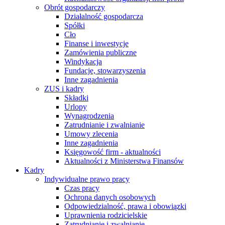
Obrót gospodarczy
Działalność gospodarcza
Spółki
Cło
Finanse i inwestycje
Zamówienia publiczne
Windykacja
Fundacje, stowarzyszenia
Inne zagadnienia
ZUS i kadry
Składki
Urlopy
Wynagrodzenia
Zatrudnianie i zwalnianie
Umowy zlecenia
Inne zagadnienia
Księgowość firm - aktualności
Aktualności z Ministerstwa Finansów
Kadry
Indywidualne prawo pracy
Czas pracy
Ochrona danych osobowych
Odpowiedzialność, prawa i obowiązki
Uprawnienia rodzicielskie
Zatrudnianie i zwalnianie