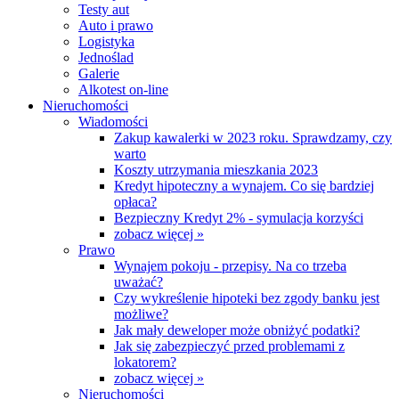
Testy aut
Auto i prawo
Logistyka
Jednoślad
Galerie
Alkotest on-line
Nieruchomości
Wiadomości
Zakup kawalerki w 2023 roku. Sprawdzamy, czy
warto
Koszty utrzymania mieszkania 2023
Kredyt hipoteczny a wynajem. Co się bardziej
opłaca?
Bezpieczny Kredyt 2% - symulacja korzyści
zobacz więcej »
Prawo
Wynajem pokoju - przepisy. Na co trzeba
uważać?
Czy wykreślenie hipoteki bez zgody banku jest
możliwe?
Jak mały deweloper może obniżyć podatki?
Jak się zabezpieczyć przed problemami z
lokatorem?
zobacz więcej »
Nieruchomości