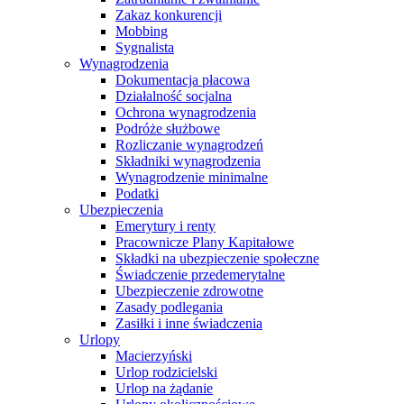
Zakaz konkurencji
Mobbing
Sygnalista
Wynagrodzenia
Dokumentacja płacowa
Działalność socjalna
Ochrona wynagrodzenia
Podróże służbowe
Rozliczanie wynagrodzeń
Składniki wynagrodzenia
Wynagrodzenie minimalne
Podatki
Ubezpieczenia
Emerytury i renty
Pracownicze Plany Kapitałowe
Składki na ubezpieczenie społeczne
Świadczenie przedemerytalne
Ubezpieczenie zdrowotne
Zasady podlegania
Zasiłki i inne świadczenia
Urlopy
Macierzyński
Urlop rodzicielski
Urlop na żądanie