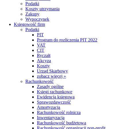
Podatki
Koszty utrzymania
Zakupy
Wypoczynek
Księgowość firm
Podatki
PIT
Program do rozliczenia PIT 2022
VAT
CIT
Ryczałt
Akcyza
Koszty
Urząd Skarbowy
zobacz więcej »
Rachunkowość
Zasady ogólne
Księgi rachunkowe
Ewidencja księgowa
Sprawozdawczość
Amortyzacja
Rachunkowość rolnicza
Inwentaryzacja
Rachunkowość budżetowa
Rachunkowość organizacji non-profit