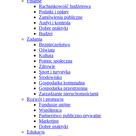
Finanse
Rachunkowość budżetowa
Podatki i opłaty
Zamówienia publiczne
Audyt i kontrola
Dobre praktyki
Budżet
Zadania
Bezpieczeństwo
Oświata
Kultura
Pomoc społeczna
Zdrowie
Sport i turystyka
Środowisko
Gospodarka komunalna
Gospodarka przestrzenna
Zarządzanie nieruchomościami
Rozwój i promocja
Fundusze unijne
Współpraca
Partnerstwo publiczno-prywatne
Marketing
Dobre praktyki
Edukacja