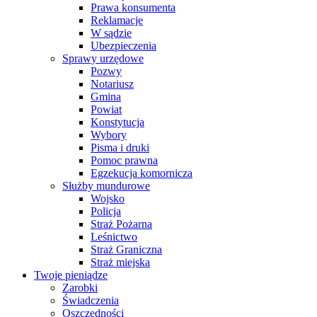
Prawa konsumenta
Reklamacje
W sądzie
Ubezpieczenia
Sprawy urzędowe
Pozwy
Notariusz
Gmina
Powiat
Konstytucja
Wybory
Pisma i druki
Pomoc prawna
Egzekucja komornicza
Służby mundurowe
Wojsko
Policja
Straż Pożarna
Leśnictwo
Straż Graniczna
Straż miejska
Twoje pieniądze
Zarobki
Świadczenia
Oszczędności