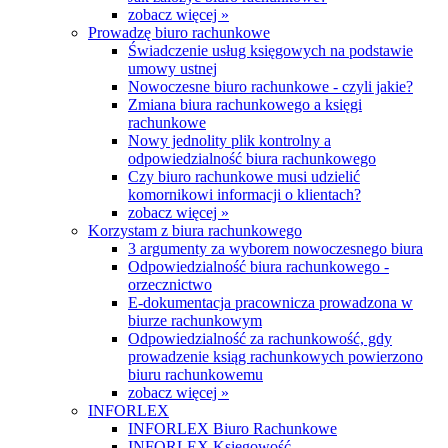
zobacz więcej »
Prowadzę biuro rachunkowe
Świadczenie usług księgowych na podstawie
umowy ustnej
Nowoczesne biuro rachunkowe - czyli jakie?
Zmiana biura rachunkowego a księgi
rachunkowe
Nowy jednolity plik kontrolny a
odpowiedzialność biura rachunkowego
Czy biuro rachunkowe musi udzielić
komornikowi informacji o klientach?
zobacz więcej »
Korzystam z biura rachunkowego
3 argumenty za wyborem nowoczesnego biura
Odpowiedzialność biura rachunkowego -
orzecznictwo
E-dokumentacja pracownicza prowadzona w
biurze rachunkowym
Odpowiedzialność za rachunkowość, gdy
prowadzenie ksiąg rachunkowych powierzono
biuru rachunkowemu
zobacz więcej »
INFORLEX
INFORLEX Biuro Rachunkowe
INFORLEX Księgowość