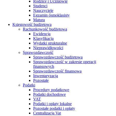
Rodzice i Uczniowie
Studenci
Nauczyciele
Egzamin ósmoklasisty
Matura
Księgowość budżetowa
Rachunkowość budżetowa
Ewidencja
Klasyfikacja
Wydatki strukturalne
Nieprawidłowości
Sprawozdawczość
Sprawozdawczość budżetowa
Sprawozdawczość w zakresie operacji
finansowych
Sprawozdawczość finansowa
Inwentaryzacja
Pozostałe
Podatki
Procedury podatkowe
Podatki dochodowe
VAT
Podatki i opłaty lokalne
Pozostałe podatki i opłaty
Centralizacja Vat