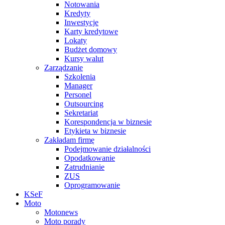
Notowania
Kredyty
Inwestycje
Karty kredytowe
Lokaty
Budżet domowy
Kursy walut
Zarządzanie
Szkolenia
Manager
Personel
Outsourcing
Sekretariat
Korespondencja w biznesie
Etykieta w biznesie
Zakładam firmę
Podejmowanie działalności
Opodatkowanie
Zatrudnianie
ZUS
Oprogramowanie
KSeF
Moto
Motonews
Moto porady