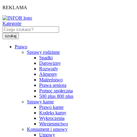
REKLAMA
Kategorie
Prawo
Sprawy rodzinne
Spadki
Darowizny
Rozwody
Alimenty
Małżeństwo
Prawa seniora
Pomoc społeczna
500 plus 800 plus
Sprawy karne
Prawo karne
Kodeks karny
Wykroczenia
Więziennictwo
Konsument i umowy
Umowy