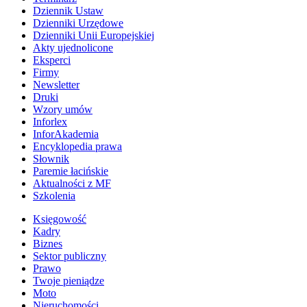
Dziennik Ustaw
Dzienniki Urzędowe
Dzienniki Unii Europejskiej
Akty ujednolicone
Eksperci
Firmy
Newsletter
Druki
Wzory umów
Inforlex
InforAkademia
Encyklopedia prawa
Słownik
Paremie łacińskie
Aktualności z MF
Szkolenia
Księgowość
Kadry
Biznes
Sektor publiczny
Prawo
Twoje pieniądze
Moto
Nieruchomości