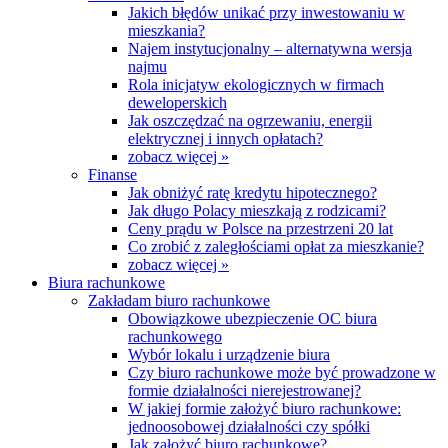
Jakich błędów unikać przy inwestowaniu w
mieszkania?
Najem instytucjonalny – alternatywna wersja
najmu
Rola inicjatyw ekologicznych w firmach
deweloperskich
Jak oszczędzać na ogrzewaniu, energii
elektrycznej i innych opłatach?
zobacz więcej »
Finanse
Jak obniżyć ratę kredytu hipotecznego?
Jak długo Polacy mieszkają z rodzicami?
Ceny prądu w Polsce na przestrzeni 20 lat
Co zrobić z zaległościami opłat za mieszkanie?
zobacz więcej »
Biura rachunkowe
Zakładam biuro rachunkowe
Obowiązkowe ubezpieczenie OC biura
rachunkowego
Wybór lokalu i urządzenie biura
Czy biuro rachunkowe może być prowadzone w
formie działalności nierejestrowanej?
W jakiej formie założyć biuro rachunkowe:
jednoosobowej działalności czy spółki
Jak założyć biuro rachunkowe?