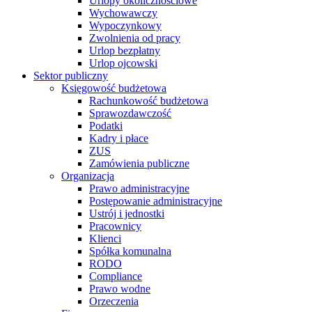
Urlopy okolicznościowe
Wychowawczy
Wypoczynkowy
Zwolnienia od pracy
Urlop bezpłatny
Urlop ojcowski
Sektor publiczny
Księgowość budżetowa
Rachunkowość budżetowa
Sprawozdawczość
Podatki
Kadry i płace
ZUS
Zamówienia publiczne
Organizacja
Prawo administracyjne
Postępowanie administracyjne
Ustrój i jednostki
Pracownicy
Klienci
Spółka komunalna
RODO
Compliance
Prawo wodne
Orzeczenia