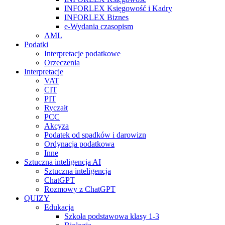
INFORLEX Księgowość i Kadry
INFORLEX Biznes
e-Wydania czasopism
AML
Podatki
Interpretacje podatkowe
Orzeczenia
Interpretacje
VAT
CIT
PIT
Ryczałt
PCC
Akcyza
Podatek od spadków i darowizn
Ordynacja podatkowa
Inne
Sztuczna inteligencja AI
Sztuczna inteligencja
ChatGPT
Rozmowy z ChatGPT
QUIZY
Edukacja
Szkoła podstawowa klasy 1-3