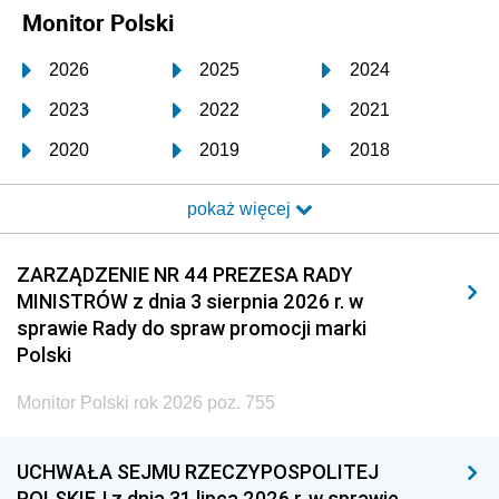
Monitor Polski
2026
2025
2024
2023
2022
2021
2020
2019
2018
2017
2016
2015
pokaż więcej
2014
2013
2012
2011
2010
2009
ZARZĄDZENIE NR 44 PREZESA RADY
MINISTRÓW z dnia 3 sierpnia 2026 r. w
2008
2007
2006
sprawie Rady do spraw promocji marki
2005
2004
2003
Polski
2002
2001
2000
Monitor Polski rok 2026 poz. 755
1999
1998
1997
UCHWAŁA SEJMU RZECZYPOSPOLITEJ
1996
1995
1994
POLSKIEJ z dnia 31 lipca 2026 r. w sprawie