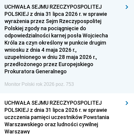
UCHWAŁA SEJMU RZECZYPOSPOLITEJ
1954
1953
1952
POLSKIEJ z dnia 31 lipca 2026 r. w sprawie
1951
1950
1949
wyrażenia przez Sejm Rzeczypospolitej
Polskiej zgody na pociągnięcie do
1948
1947
1946
odpowiedzialności karnej posła Wojciecha
1939
1938
1937
Króla za czyn określony w punkcie drugim
wniosku z dnia 4 maja 2026 r.,
1936
1930
uzupełnionego w dniu 28 maja 2026 r.,
przedłożonego przez Europejskiego
Prokuratora Generalnego
Monitor Polski rok 2026 poz. 753
UCHWAŁA SEJMU RZECZYPOSPOLITEJ
POLSKIEJ z dnia 31 lipca 2026 r. w sprawie
uczczenia pamięci uczestników Powstania
Warszawskiego oraz ludności cywilnej
Warszawy