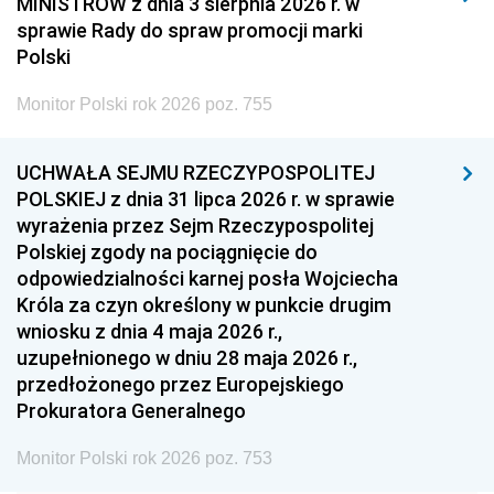
MINISTRÓW z dnia 3 sierpnia 2026 r. w
2008
2007
2006
sprawie Rady do spraw promocji marki
2005
2004
2003
Polski
2002
2001
2000
Monitor Polski rok 2026 poz. 755
1999
1998
1997
UCHWAŁA SEJMU RZECZYPOSPOLITEJ
1996
1995
1994
POLSKIEJ z dnia 31 lipca 2026 r. w sprawie
1993
1992
1991
wyrażenia przez Sejm Rzeczypospolitej
Polskiej zgody na pociągnięcie do
1990
1989
1988
odpowiedzialności karnej posła Wojciecha
1987
1986
1985
Króla za czyn określony w punkcie drugim
wniosku z dnia 4 maja 2026 r.,
1984
1983
1982
uzupełnionego w dniu 28 maja 2026 r.,
1981
1980
1979
przedłożonego przez Europejskiego
Prokuratora Generalnego
1978
1977
1976
1975
1974
1973
Monitor Polski rok 2026 poz. 753
1972
1971
1970