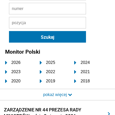
Monitor Polski
2026
2025
2024
2023
2022
2021
2020
2019
2018
2017
2016
2015
pokaż więcej
2014
2013
2012
2011
2010
2009
ZARZĄDZENIE NR 44 PREZESA RADY