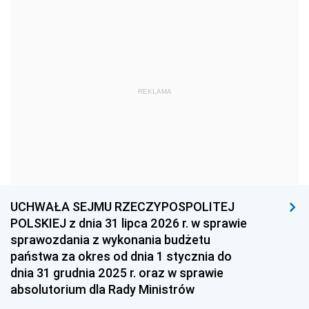
1969
1968
1967
1966
1965
1964
1963
1962
1961
REKLAMA
1960
1959
1958
1957
1956
1955
1954
1953
1952
1951
1950
1949
1948
1947
1946
UCHWAŁA SEJMU RZECZYPOSPOLITEJ
1939
1938
1937
POLSKIEJ z dnia 31 lipca 2026 r. w sprawie
sprawozdania z wykonania budżetu
1936
1930
państwa za okres od dnia 1 stycznia do
dnia 31 grudnia 2025 r. oraz w sprawie
absolutorium dla Rady Ministrów