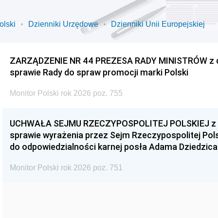
olski
Dzienniki Urzędowe
Dzienniki Unii Europejskiej
ZARZĄDZENIE NR 44 PREZESA RADY MINISTRÓW z dnia
sprawie Rady do spraw promocji marki Polski
Monitor Polski rok 2026 poz. 755
UCHWAŁA SEJMU RZECZYPOSPOLITEJ POLSKIEJ z dnia
sprawie wyrażenia przez Sejm Rzeczypospolitej Pols
do odpowiedzialności karnej posła Adama Dziedzica
Monitor Polski rok 2026 poz. 751