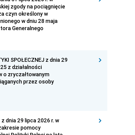
kiej zgody na pociągnięcie
za czyn określony w
łnionego w dniu 28 maja
atora Generalnego
YKI SPOŁECZNEJ z dnia 29
25 z działalności
ów o zryczałtowanym
iąganych przez osoby
nia 29 lipca 2026 r. w
zakresie pomocy
ej Polityki Rolnej na lata