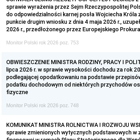
sprawie wyrażenia przez Sejm Rzeczypospolitej Pols
do odpowiedzialności karnej posła Wojciecha Króla 
punkcie drugim wniosku z dnia 4 maja 2026 r., uzupe
2026 r., przedłożonego przez Europejskiego Prokur
Monitor Polski rok 2026 poz. 753
OBWIESZCZENIE MINISTRA RODZINY, PRACY I POLIT
lipca 2026 r. w sprawie wysokości dochodu za rok 20
podlegającej opodatkowaniu na podstawie przepis
podatku dochodowym od niektórych przychodów os
fizyczne
Monitor Polski rok 2026 poz. 748
KOMUNIKAT MINISTRA ROLNICTWA I ROZWOJU WSI z d
sprawie zmienionych wytycznych podstawowych w 
finansowej w ramach Planu Strategicznego dla Wspóln