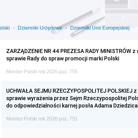
olski
Dzienniki Urzędowe
Dzienniki Unii Europejskiej
ZARZĄDZENIE NR 44 PREZESA RADY MINISTRÓW z dnia
sprawie Rady do spraw promocji marki Polski
Monitor Polski rok 2026 poz. 755
UCHWAŁA SEJMU RZECZYPOSPOLITEJ POLSKIEJ z dnia
sprawie wyrażenia przez Sejm Rzeczypospolitej Pols
do odpowiedzialności karnej posła Adama Dziedzica
Monitor Polski rok 2026 poz. 751