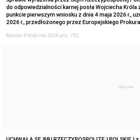
do odpowiedzialności karnej posła Wojciecha Króla 
punkcie pierwszym wniosku z dnia 4 maja 2026 r., u
2026 r., przedłożonego przez Europejskiego Prokur
Monitor Polski rok 2026 poz. 752
REKLAMA
UCHWAŁA SEJMU RZECZYPOSPOLITEJ POLSKIEJ z dnia