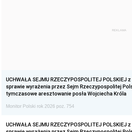
REKLAMA
UCHWAŁA SEJMU RZECZYPOSPOLITEJ POLSKIEJ z dnia
sprawie wyrażenia przez Sejm Rzeczypospolitej Pols
tymczasowe aresztowanie posła Wojciecha Króla
Monitor Polski rok 2026 poz. 754
UCHWAŁA SEJMU RZECZYPOSPOLITEJ POLSKIEJ z dnia
sprawie wyrażenia przez Sejm Rzeczypospolitej Pols