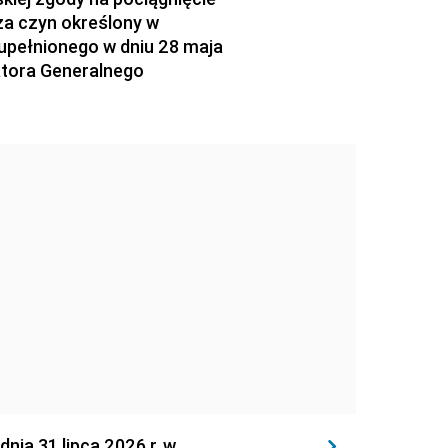
za czyn określony w
zupełnionego w dniu 28 maja
atora Generalnego
 31 lipca 2026 r. w