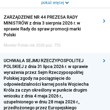
pokaż więcej
2014
2013
2012
2011
2010
2009
ZARZĄDZENIE NR 44 PREZESA RADY
MINISTRÓW z dnia 3 sierpnia 2026 r. w
2008
2007
2006
sprawie Rady do spraw promocji marki
2005
2004
2003
Polski
2002
2001
2000
Monitor Polski rok 2026 poz. 755
1999
1998
1997
UCHWAŁA SEJMU RZECZYPOSPOLITEJ
1996
1995
1994
POLSKIEJ z dnia 31 lipca 2026 r. w sprawie
1993
1992
1991
wyrażenia przez Sejm Rzeczypospolitej
Polskiej zgody na pociągnięcie do
1990
1989
1988
odpowiedzialności karnej posła Wojciecha
1987
1986
1985
Króla za czyn określony w punkcie drugim
wniosku z dnia 4 maja 2026 r.,
1984
1983
1982
uzupełnionego w dniu 28 maja 2026 r.,
1981
1980
1979
przedłożonego przez Europejskiego