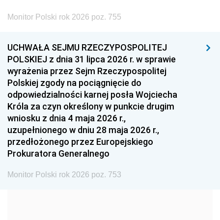
2002
2001
2000
Monitor Polski rok 2026 poz. 755
1999
1998
1997
UCHWAŁA SEJMU RZECZYPOSPOLITEJ
1996
1995
1994
POLSKIEJ z dnia 31 lipca 2026 r. w sprawie
1993
1992
1991
wyrażenia przez Sejm Rzeczypospolitej
Polskiej zgody na pociągnięcie do
1990
1989
1988
odpowiedzialności karnej posła Wojciecha
1987
1986
1985
Króla za czyn określony w punkcie drugim
wniosku z dnia 4 maja 2026 r.,
1984
1983
1982
uzupełnionego w dniu 28 maja 2026 r.,
1981
1980
1979
przedłożonego przez Europejskiego
Prokuratora Generalnego
1978
1977
1976
1975
1974
1973
Monitor Polski rok 2026 poz. 753
1972
1971
1970
1969
1968
1967