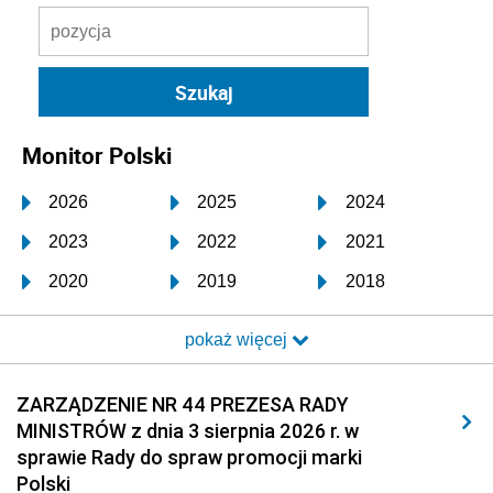
Monitor Polski
2026
2025
2024
2023
2022
2021
2020
2019
2018
2017
2016
2015
pokaż więcej
2014
2013
2012
2011
2010
2009
ZARZĄDZENIE NR 44 PREZESA RADY
MINISTRÓW z dnia 3 sierpnia 2026 r. w
2008
2007
2006
sprawie Rady do spraw promocji marki
2005
2004
2003
Polski