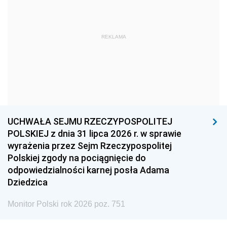
1966
1965
1964
1963
1962
1961
REKLAMA
1960
1959
1958
1957
1956
1955
1954
1953
1952
1951
1950
1949
1948
1947
1946
UCHWAŁA SEJMU RZECZYPOSPOLITEJ
1939
1938
1937
POLSKIEJ z dnia 31 lipca 2026 r. w sprawie
wyrażenia przez Sejm Rzeczypospolitej
1936
1930
Polskiej zgody na pociągnięcie do
odpowiedzialności karnej posła Adama
Dziedzica
Monitor Polski rok 2026 poz. 751