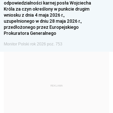
odpowiedzialności karnej posła Wojciecha
1987
1986
1985
Króla za czyn określony w punkcie drugim
wniosku z dnia 4 maja 2026 r.,
1984
1983
1982
uzupełnionego w dniu 28 maja 2026 r.,
1981
1980
1979
przedłożonego przez Europejskiego
Prokuratora Generalnego
1978
1977
1976
1975
1974
1973
Monitor Polski rok 2026 poz. 753
1972
1971
1970
1969
1968
1967
1966
1965
1964
1963
1962
1961
REKLAMA
1960
1959
1958
1957
1956
1955
1954
1953
1952