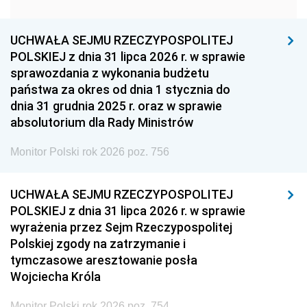
1951
1950
1949
1948
1947
1946
UCHWAŁA SEJMU RZECZYPOSPOLITEJ
1939
1938
1937
POLSKIEJ z dnia 31 lipca 2026 r. w sprawie
sprawozdania z wykonania budżetu
1936
1930
państwa za okres od dnia 1 stycznia do
dnia 31 grudnia 2025 r. oraz w sprawie
absolutorium dla Rady Ministrów
Monitor Polski rok 2026 poz. 756
UCHWAŁA SEJMU RZECZYPOSPOLITEJ
POLSKIEJ z dnia 31 lipca 2026 r. w sprawie
wyrażenia przez Sejm Rzeczypospolitej
Polskiej zgody na zatrzymanie i
tymczasowe aresztowanie posła
Wojciecha Króla
Monitor Polski rok 2026 poz. 754