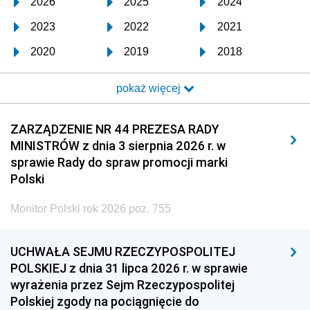
2026
2025
2024
2023
2022
2021
2020
2019
2018
2017
2016
2015
pokaż więcej
2014
2013
2012
2011
2010
2009
ZARZĄDZENIE NR 44 PREZESA RADY
MINISTRÓW z dnia 3 sierpnia 2026 r. w
2008
2007
2006
sprawie Rady do spraw promocji marki
2005
2004
2003
Polski
2002
2001
2000
Monitor Polski rok 2026 poz. 755
1999
1998
1997
UCHWAŁA SEJMU RZECZYPOSPOLITEJ
1996
1995
1994
POLSKIEJ z dnia 31 lipca 2026 r. w sprawie
1993
1992
1991
wyrażenia przez Sejm Rzeczypospolitej
Polskiej zgody na pociągnięcie do
1990
1989
1988