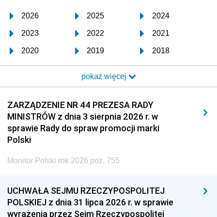
2026
2025
2024
2023
2022
2021
2020
2019
2018
2017
2016
2015
pokaż więcej
2014
2013
2012
2011
2010
2009
ZARZĄDZENIE NR 44 PREZESA RADY
MINISTRÓW z dnia 3 sierpnia 2026 r. w
2008
2007
2006
sprawie Rady do spraw promocji marki
2005
2004
2003
Polski
2002
2001
2000
Monitor Polski rok 2026 poz. 755
1999
1998
1997
UCHWAŁA SEJMU RZECZYPOSPOLITEJ
1996
1995
1994
POLSKIEJ z dnia 31 lipca 2026 r. w sprawie
1993
1992
1991
wyrażenia przez Sejm Rzeczypospolitej