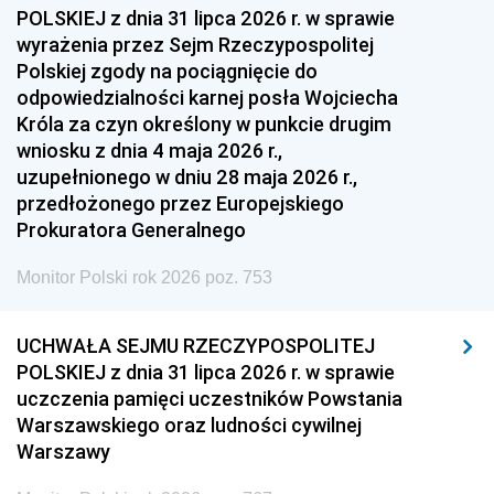
1954
1953
1952
POLSKIEJ z dnia 31 lipca 2026 r. w sprawie
1951
1950
1949
wyrażenia przez Sejm Rzeczypospolitej
Polskiej zgody na pociągnięcie do
1948
1947
1946
odpowiedzialności karnej posła Wojciecha
1939
1938
1937
Króla za czyn określony w punkcie drugim
wniosku z dnia 4 maja 2026 r.,
1936
1930
uzupełnionego w dniu 28 maja 2026 r.,
przedłożonego przez Europejskiego
Prokuratora Generalnego
Monitor Polski rok 2026 poz. 753
UCHWAŁA SEJMU RZECZYPOSPOLITEJ
POLSKIEJ z dnia 31 lipca 2026 r. w sprawie
uczczenia pamięci uczestników Powstania
Warszawskiego oraz ludności cywilnej
Warszawy