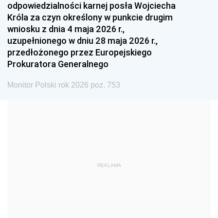
odpowiedzialności karnej posła Wojciecha
1987
1986
1985
Króla za czyn określony w punkcie drugim
wniosku z dnia 4 maja 2026 r.,
1984
1983
1982
uzupełnionego w dniu 28 maja 2026 r.,
1981
1980
1979
przedłożonego przez Europejskiego
Prokuratora Generalnego
1978
1977
1976
1975
1974
1973
Monitor Polski rok 2026 poz. 753
1972
1971
1970
1969
1968
1967
1966
1965
1964
1963
1962
1961
REKLAMA
1960
1959
1958
1957
1956
1955
1954
1953
1952