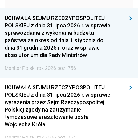
1951
1950
1949
1948
1947
1946
UCHWAŁA SEJMU RZECZYPOSPOLITEJ
1939
1938
1937
POLSKIEJ z dnia 31 lipca 2026 r. w sprawie
sprawozdania z wykonania budżetu
1936
1930
państwa za okres od dnia 1 stycznia do
dnia 31 grudnia 2025 r. oraz w sprawie
absolutorium dla Rady Ministrów
Monitor Polski rok 2026 poz. 756
UCHWAŁA SEJMU RZECZYPOSPOLITEJ
POLSKIEJ z dnia 31 lipca 2026 r. w sprawie
wyrażenia przez Sejm Rzeczypospolitej
Polskiej zgody na zatrzymanie i
tymczasowe aresztowanie posła
Wojciecha Króla
Monitor Polski rok 2026 poz. 754