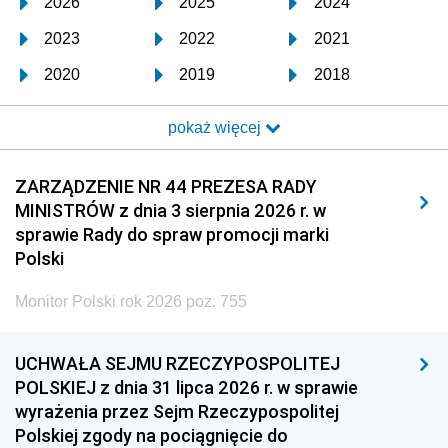
2026
2025
2024
2023
2022
2021
2020
2019
2018
2017
2016
2015
pokaż więcej
2014
2013
2012
2011
2010
2009
ZARZĄDZENIE NR 44 PREZESA RADY
MINISTRÓW z dnia 3 sierpnia 2026 r. w
2008
2007
2006
sprawie Rady do spraw promocji marki
2005
2004
2003
Polski
2002
2001
2000
Monitor Polski rok 2026 poz. 755
1999
1998
1997
UCHWAŁA SEJMU RZECZYPOSPOLITEJ
1996
1995
1994
POLSKIEJ z dnia 31 lipca 2026 r. w sprawie
1993
1992
1991
wyrażenia przez Sejm Rzeczypospolitej
Polskiej zgody na pociągnięcie do
1990
1989
1988