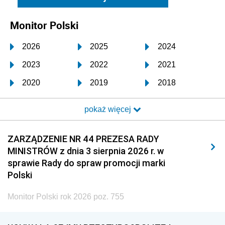
Monitor Polski
2026
2025
2024
2023
2022
2021
2020
2019
2018
2017
2016
2015
pokaż więcej
2014
2013
2012
2011
2010
2009
ZARZĄDZENIE NR 44 PREZESA RADY
MINISTRÓW z dnia 3 sierpnia 2026 r. w
2008
2007
2006
sprawie Rady do spraw promocji marki
2005
2004
2003
Polski
2002
2001
2000
Monitor Polski rok 2026 poz. 755
1999
1998
1997