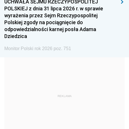
UCHWAŁA SEJMU RZECZYPOSPOLITEJ
1996
1995
1994
POLSKIEJ z dnia 31 lipca 2026 r. w sprawie
1993
1992
1991
wyrażenia przez Sejm Rzeczypospolitej
Polskiej zgody na pociągnięcie do
1990
1989
1988
odpowiedzialności karnej posła Adama
1987
1986
1985
Dziedzica
1984
1983
1982
Monitor Polski rok 2026 poz. 751
1981
1980
1979
1978
1977
1976
1975
1974
1973
1972
1971
1970
1969
1968
1967
REKLAMA
1966
1965
1964
1963
1962
1961
1960
1959
1958