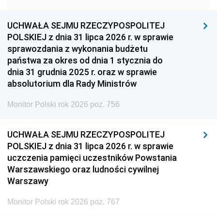
1957
1956
1955
UCHWAŁA SEJMU RZECZYPOSPOLITEJ
1954
1953
1952
POLSKIEJ z dnia 31 lipca 2026 r. w sprawie
1951
1950
1949
sprawozdania z wykonania budżetu
państwa za okres od dnia 1 stycznia do
1948
1947
1946
dnia 31 grudnia 2025 r. oraz w sprawie
1939
1938
1937
absolutorium dla Rady Ministrów
1936
1930
Monitor Polski rok 2026 poz. 756
UCHWAŁA SEJMU RZECZYPOSPOLITEJ
POLSKIEJ z dnia 31 lipca 2026 r. w sprawie
uczczenia pamięci uczestników Powstania
Warszawskiego oraz ludności cywilnej
Warszawy
Monitor Polski rok 2026 poz. 767