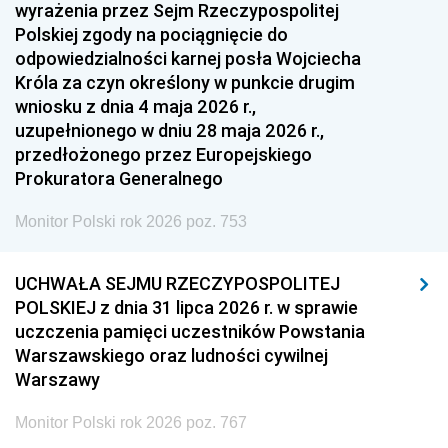
1951
1950
1949
wyrażenia przez Sejm Rzeczypospolitej
Polskiej zgody na pociągnięcie do
1948
1947
1946
odpowiedzialności karnej posła Wojciecha
1939
1938
1937
Króla za czyn określony w punkcie drugim
wniosku z dnia 4 maja 2026 r.,
1936
1930
uzupełnionego w dniu 28 maja 2026 r.,
przedłożonego przez Europejskiego
Prokuratora Generalnego
Monitor Polski rok 2026 poz. 753
UCHWAŁA SEJMU RZECZYPOSPOLITEJ
POLSKIEJ z dnia 31 lipca 2026 r. w sprawie
uczczenia pamięci uczestników Powstania
Warszawskiego oraz ludności cywilnej
Warszawy
Monitor Polski rok 2026 poz. 767