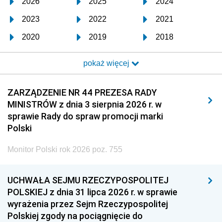
2026
2025
2024
2023
2022
2021
2020
2019
2018
2017
2016
2015
pokaż więcej
2014
2013
2012
2011
2010
2009
ZARZĄDZENIE NR 44 PREZESA RADY
MINISTRÓW z dnia 3 sierpnia 2026 r. w
2008
2007
2006
sprawie Rady do spraw promocji marki
2005
2004
2003
Polski
2002
2001
2000
Monitor Polski rok 2026 poz. 755
1999
1998
1997
UCHWAŁA SEJMU RZECZYPOSPOLITEJ
1996
1995
1994
POLSKIEJ z dnia 31 lipca 2026 r. w sprawie
1993
1992
1991
wyrażenia przez Sejm Rzeczypospolitej
Polskiej zgody na pociągnięcie do
1990
1989
1988