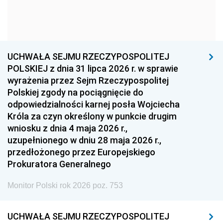
1963
1962
1961
1960
1959
1958
1957
1956
1955
UCHWAŁA SEJMU RZECZYPOSPOLITEJ
1954
1953
1952
POLSKIEJ z dnia 31 lipca 2026 r. w sprawie
1951
1950
1949
wyrażenia przez Sejm Rzeczypospolitej
Polskiej zgody na pociągnięcie do
1948
1947
1946
odpowiedzialności karnej posła Wojciecha
1939
1938
1937
Króla za czyn określony w punkcie drugim
wniosku z dnia 4 maja 2026 r.,
1936
1930
uzupełnionego w dniu 28 maja 2026 r.,
przedłożonego przez Europejskiego
Prokuratora Generalnego
Monitor Polski rok 2026 poz. 753
UCHWAŁA SEJMU RZECZYPOSPOLITEJ