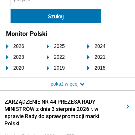
Monitor Polski
2026
2025
2024
2023
2022
2021
2020
2019
2018
2017
2016
2015
pokaż więcej
2014
2013
2012
2011
2010
2009
ZARZĄDZENIE NR 44 PREZESA RADY
MINISTRÓW z dnia 3 sierpnia 2026 r. w
2008
2007
2006
sprawie Rady do spraw promocji marki
2005
2004
2003
Polski
2002
2001
2000