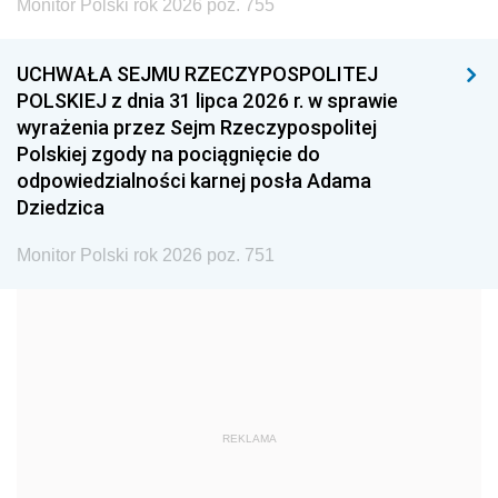
Monitor Polski rok 2026 poz. 755
1999
1998
1997
UCHWAŁA SEJMU RZECZYPOSPOLITEJ
1996
1995
1994
POLSKIEJ z dnia 31 lipca 2026 r. w sprawie
1993
1992
1991
wyrażenia przez Sejm Rzeczypospolitej
Polskiej zgody na pociągnięcie do
1990
1989
1988
odpowiedzialności karnej posła Adama
1987
1986
1985
Dziedzica
1984
1983
1982
Monitor Polski rok 2026 poz. 751
1981
1980
1979
1978
1977
1976
1975
1974
1973
1972
1971
1970
1969
1968
1967
REKLAMA
1966
1965
1964