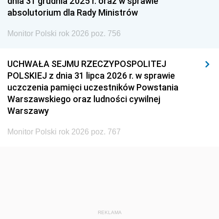
dnia 31 grudnia 2025 r. oraz w sprawie
1939
1938
1937
absolutorium dla Rady Ministrów
1936
1930
Monitor Polski rok 2026 poz. 756
UCHWAŁA SEJMU RZECZYPOSPOLITEJ
POLSKIEJ z dnia 31 lipca 2026 r. w sprawie
uczczenia pamięci uczestników Powstania
Warszawskiego oraz ludności cywilnej
Warszawy
Monitor Polski rok 2026 poz. 767
REKLAMA