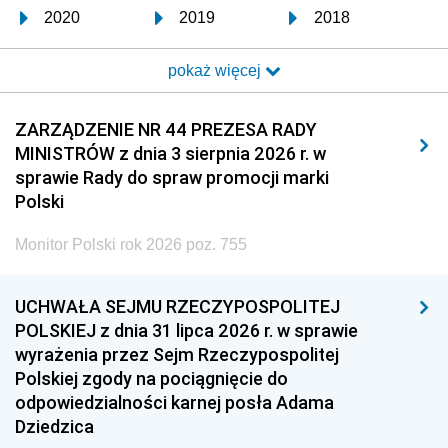
2020
2019
2018
2017
2016
2015
pokaż więcej
2014
2013
2012
2011
2010
2009
ZARZĄDZENIE NR 44 PREZESA RADY
MINISTRÓW z dnia 3 sierpnia 2026 r. w
2008
2007
2006
sprawie Rady do spraw promocji marki
2005
2004
2003
Polski
2002
2001
2000
Monitor Polski rok 2026 poz. 755
1999
1998
1997
UCHWAŁA SEJMU RZECZYPOSPOLITEJ
1996
1995
1994
POLSKIEJ z dnia 31 lipca 2026 r. w sprawie
1993
1992
1991
wyrażenia przez Sejm Rzeczypospolitej
Polskiej zgody na pociągnięcie do
1990
1989
1988
odpowiedzialności karnej posła Adama
1987
1986
1985
Dziedzica