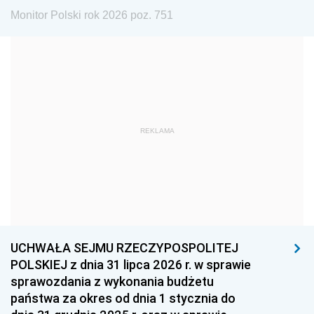
1984
1983
1982
Monitor Polski rok 2026 poz. 751
1981
1980
1979
1978
1977
1976
1975
1974
1973
1972
1971
1970
1969
1968
1967
REKLAMA
1966
1965
1964
1963
1962
1961
1960
1959
1958
1957
1956
1955
UCHWAŁA SEJMU RZECZYPOSPOLITEJ
1954
1953
1952
POLSKIEJ z dnia 31 lipca 2026 r. w sprawie
1951
1950
1949
sprawozdania z wykonania budżetu
państwa za okres od dnia 1 stycznia do
1948
1947
1946