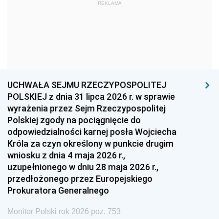
1969
1968
1967
REKLAMA
1966
1965
1964
1963
1962
1961
1960
1959
1958
1957
1956
1955
UCHWAŁA SEJMU RZECZYPOSPOLITEJ
1954
1953
1952
POLSKIEJ z dnia 31 lipca 2026 r. w sprawie
1951
1950
1949
wyrażenia przez Sejm Rzeczypospolitej
Polskiej zgody na pociągnięcie do
1948
1947
1946
odpowiedzialności karnej posła Wojciecha
1939
1938
1937
Króla za czyn określony w punkcie drugim
wniosku z dnia 4 maja 2026 r.,
1936
1930
uzupełnionego w dniu 28 maja 2026 r.,
przedłożonego przez Europejskiego
Prokuratora Generalnego
Monitor Polski rok 2026 poz. 753