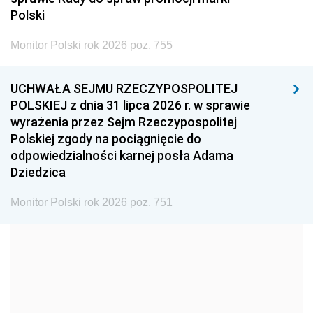
2005
2004
2003
Polski
2002
2001
2000
Monitor Polski rok 2026 poz. 755
1999
1998
1997
UCHWAŁA SEJMU RZECZYPOSPOLITEJ
1996
1995
1994
POLSKIEJ z dnia 31 lipca 2026 r. w sprawie
1993
1992
1991
wyrażenia przez Sejm Rzeczypospolitej
Polskiej zgody na pociągnięcie do
1990
1989
1988
odpowiedzialności karnej posła Adama
1987
1986
1985
Dziedzica
1984
1983
1982
Monitor Polski rok 2026 poz. 751
1981
1980
1979
1978
1977
1976
1975
1974
1973
1972
1971
1970