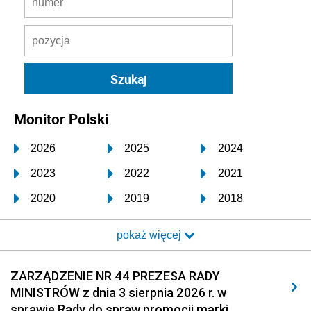
Monitor Polski
2026
2025
2024
2023
2022
2021
2020
2019
2018
2017
2016
2015
pokaż więcej
2014
2013
2012
2011
2010
2009
ZARZĄDZENIE NR 44 PREZESA RADY
MINISTRÓW z dnia 3 sierpnia 2026 r. w
2008
2007
2006
sprawie Rady do spraw promocji marki