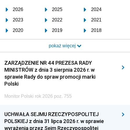
2026
2025
2024
2023
2022
2021
2020
2019
2018
2017
2016
2015
pokaż więcej
2014
2013
2012
2011
2010
2009
ZARZĄDZENIE NR 44 PREZESA RADY
MINISTRÓW z dnia 3 sierpnia 2026 r. w
2008
2007
2006
sprawie Rady do spraw promocji marki
2005
2004
2003
Polski
2002
2001
2000
Monitor Polski rok 2026 poz. 755
1999
1998
1997
UCHWAŁA SEJMU RZECZYPOSPOLITEJ
1996
1995
1994
POLSKIEJ z dnia 31 lipca 2026 r. w sprawie
1993
1992
1991
wyrażenia przez Sejm Rzeczypospolitej