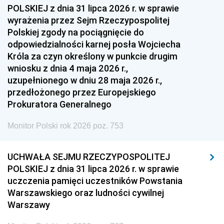
1954
1953
1952
POLSKIEJ z dnia 31 lipca 2026 r. w sprawie
1951
1950
1949
wyrażenia przez Sejm Rzeczypospolitej
Polskiej zgody na pociągnięcie do
1948
1947
1946
odpowiedzialności karnej posła Wojciecha
1939
1938
1937
Króla za czyn określony w punkcie drugim
wniosku z dnia 4 maja 2026 r.,
1936
1930
uzupełnionego w dniu 28 maja 2026 r.,
przedłożonego przez Europejskiego
Prokuratora Generalnego
Monitor Polski rok 2026 poz. 753
UCHWAŁA SEJMU RZECZYPOSPOLITEJ
POLSKIEJ z dnia 31 lipca 2026 r. w sprawie
uczczenia pamięci uczestników Powstania
Warszawskiego oraz ludności cywilnej
Warszawy