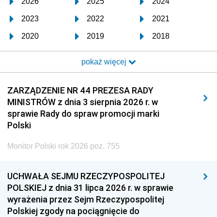
2026
2025
2024
2023
2022
2021
2020
2019
2018
2017
2016
2015
pokaż więcej
2014
2013
2012
2011
2010
2009
ZARZĄDZENIE NR 44 PREZESA RADY
MINISTRÓW z dnia 3 sierpnia 2026 r. w
2008
2007
2006
sprawie Rady do spraw promocji marki
2005
2004
2003
Polski
2002
2001
2000
Monitor Polski rok 2026 poz. 755
1999
1998
1997
UCHWAŁA SEJMU RZECZYPOSPOLITEJ
1996
1995
1994
POLSKIEJ z dnia 31 lipca 2026 r. w sprawie
1993
1992
1991
wyrażenia przez Sejm Rzeczypospolitej
Polskiej zgody na pociągnięcie do
1990
1989
1988