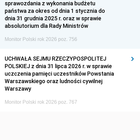
1951
1950
1949
sprawozdania z wykonania budżetu
państwa za okres od dnia 1 stycznia do
1948
1947
1946
dnia 31 grudnia 2025 r. oraz w sprawie
1939
1938
1937
absolutorium dla Rady Ministrów
1936
1930
Monitor Polski rok 2026 poz. 756
UCHWAŁA SEJMU RZECZYPOSPOLITEJ
POLSKIEJ z dnia 31 lipca 2026 r. w sprawie
uczczenia pamięci uczestników Powstania
Warszawskiego oraz ludności cywilnej
Warszawy
Monitor Polski rok 2026 poz. 767