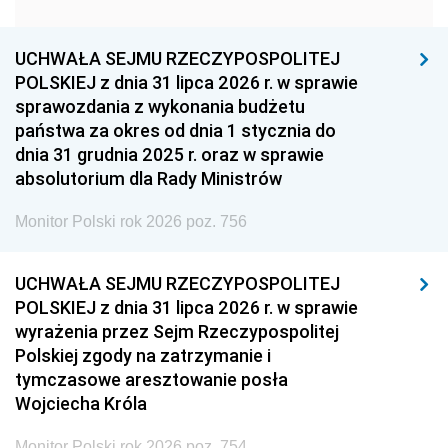
1951
1950
1949
1948
1947
1946
UCHWAŁA SEJMU RZECZYPOSPOLITEJ
1939
1938
1937
POLSKIEJ z dnia 31 lipca 2026 r. w sprawie
sprawozdania z wykonania budżetu
1936
1930
państwa za okres od dnia 1 stycznia do
dnia 31 grudnia 2025 r. oraz w sprawie
absolutorium dla Rady Ministrów
Monitor Polski rok 2026 poz. 756
UCHWAŁA SEJMU RZECZYPOSPOLITEJ
POLSKIEJ z dnia 31 lipca 2026 r. w sprawie
wyrażenia przez Sejm Rzeczypospolitej
Polskiej zgody na zatrzymanie i
tymczasowe aresztowanie posła
Wojciecha Króla
Monitor Polski rok 2026 poz. 754