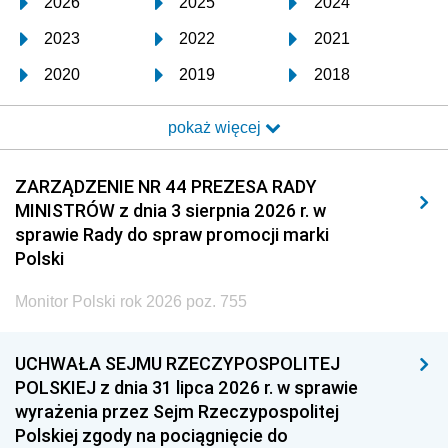
2026
2025
2024
2023
2022
2021
2020
2019
2018
2017
2016
2015
pokaż więcej
2014
2013
2012
2011
2010
2009
ZARZĄDZENIE NR 44 PREZESA RADY
MINISTRÓW z dnia 3 sierpnia 2026 r. w
2008
2007
2006
sprawie Rady do spraw promocji marki
2005
2004
2003
Polski
2002
2001
2000
Monitor Polski rok 2026 poz. 755
1999
1998
1997
UCHWAŁA SEJMU RZECZYPOSPOLITEJ
1996
1995
1994
POLSKIEJ z dnia 31 lipca 2026 r. w sprawie
1993
1992
1991
wyrażenia przez Sejm Rzeczypospolitej
Polskiej zgody na pociągnięcie do
1990
1989
1988