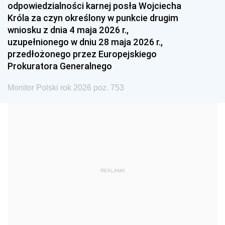
odpowiedzialności karnej posła Wojciecha
1987
1986
1985
Króla za czyn określony w punkcie drugim
wniosku z dnia 4 maja 2026 r.,
1984
1983
1982
uzupełnionego w dniu 28 maja 2026 r.,
1981
1980
1979
przedłożonego przez Europejskiego
Prokuratora Generalnego
1978
1977
1976
1975
1974
1973
Monitor Polski rok 2026 poz. 753
1972
1971
1970
1969
1968
1967
1966
1965
1964
1963
1962
1961
REKLAMA
1960
1959
1958
1957
1956
1955
1954
1953
1952