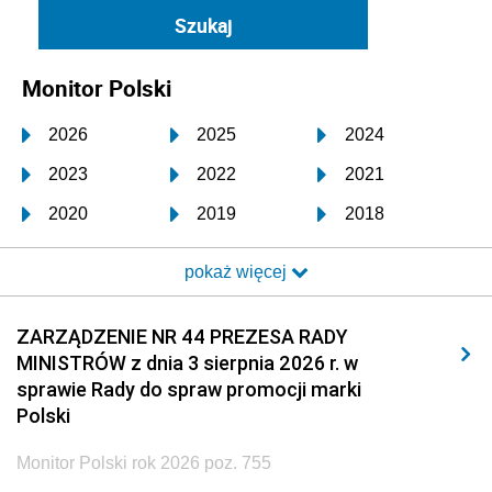
Monitor Polski
2026
2025
2024
2023
2022
2021
2020
2019
2018
2017
2016
2015
pokaż więcej
2014
2013
2012
2011
2010
2009
ZARZĄDZENIE NR 44 PREZESA RADY
MINISTRÓW z dnia 3 sierpnia 2026 r. w
2008
2007
2006
sprawie Rady do spraw promocji marki
2005
2004
2003
Polski
2002
2001
2000
Monitor Polski rok 2026 poz. 755
1999
1998
1997