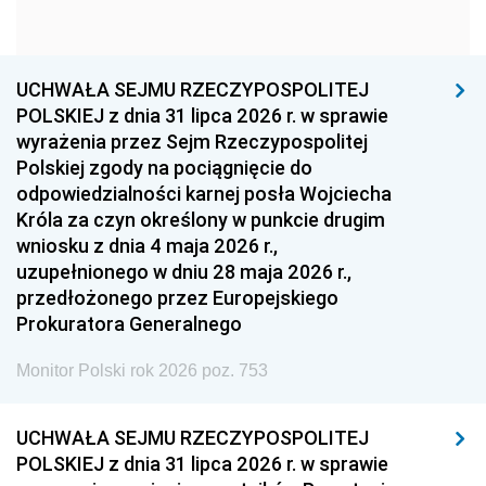
1960
1959
1958
1957
1956
1955
UCHWAŁA SEJMU RZECZYPOSPOLITEJ
1954
1953
1952
POLSKIEJ z dnia 31 lipca 2026 r. w sprawie
1951
1950
1949
wyrażenia przez Sejm Rzeczypospolitej
Polskiej zgody na pociągnięcie do
1948
1947
1946
odpowiedzialności karnej posła Wojciecha
1939
1938
1937
Króla za czyn określony w punkcie drugim
wniosku z dnia 4 maja 2026 r.,
1936
1930
uzupełnionego w dniu 28 maja 2026 r.,
przedłożonego przez Europejskiego
Prokuratora Generalnego
Monitor Polski rok 2026 poz. 753
UCHWAŁA SEJMU RZECZYPOSPOLITEJ
POLSKIEJ z dnia 31 lipca 2026 r. w sprawie