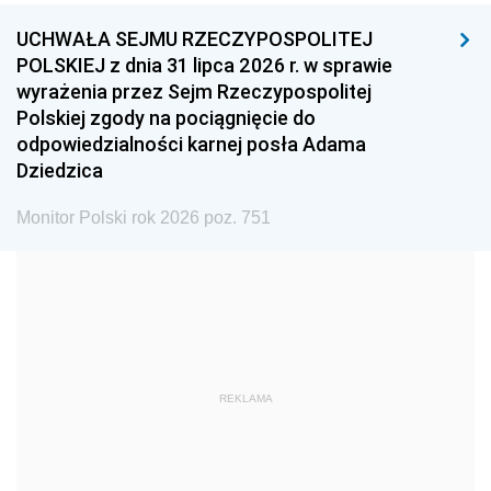
UCHWAŁA SEJMU RZECZYPOSPOLITEJ
1996
1995
1994
POLSKIEJ z dnia 31 lipca 2026 r. w sprawie
1993
1992
1991
wyrażenia przez Sejm Rzeczypospolitej
Polskiej zgody na pociągnięcie do
1990
1989
1988
odpowiedzialności karnej posła Adama
1987
1986
1985
Dziedzica
1984
1983
1982
Monitor Polski rok 2026 poz. 751
1981
1980
1979
1978
1977
1976
1975
1974
1973
1972
1971
1970
1969
1968
1967
REKLAMA
1966
1965
1964
1963
1962
1961