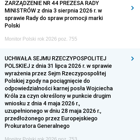
2011
2010
2009
ZARZĄDZENIE NR 44 PREZESA RADY
MINISTRÓW z dnia 3 sierpnia 2026 r. w
2008
2007
2006
sprawie Rady do spraw promocji marki
2005
2004
2003
Polski
2002
2001
2000
Monitor Polski rok 2026 poz. 755
1999
1998
1997
UCHWAŁA SEJMU RZECZYPOSPOLITEJ
1996
1995
1994
POLSKIEJ z dnia 31 lipca 2026 r. w sprawie
1993
1992
1991
wyrażenia przez Sejm Rzeczypospolitej
Polskiej zgody na pociągnięcie do
1990
1989
1988
odpowiedzialności karnej posła Wojciecha
1987
1986
1985
Króla za czyn określony w punkcie drugim
wniosku z dnia 4 maja 2026 r.,
1984
1983
1982
uzupełnionego w dniu 28 maja 2026 r.,
1981
1980
1979
przedłożonego przez Europejskiego
Prokuratora Generalnego
1978
1977
1976
1975
1974
1973
Monitor Polski rok 2026 poz. 753