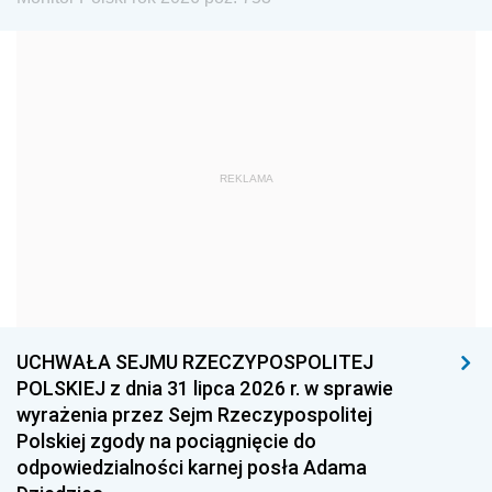
1972
1971
1970
1969
1968
1967
1966
1965
1964
1963
1962
1961
REKLAMA
1960
1959
1958
1957
1956
1955
1954
1953
1952
1951
1950
1949
1948
1947
1946
UCHWAŁA SEJMU RZECZYPOSPOLITEJ
1939
1938
1937
POLSKIEJ z dnia 31 lipca 2026 r. w sprawie
wyrażenia przez Sejm Rzeczypospolitej
1936
1930
Polskiej zgody na pociągnięcie do
odpowiedzialności karnej posła Adama