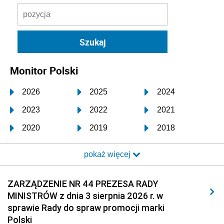
Monitor Polski
2026
2025
2024
2023
2022
2021
2020
2019
2018
2017
2016
2015
pokaż więcej
2014
2013
2012
2011
2010
2009
ZARZĄDZENIE NR 44 PREZESA RADY
MINISTRÓW z dnia 3 sierpnia 2026 r. w
2008
2007
2006
sprawie Rady do spraw promocji marki
2005
2004
2003
Polski