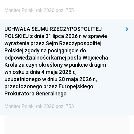
2002
2001
2000
Monitor Polski rok 2026 poz. 755
1999
1998
1997
UCHWAŁA SEJMU RZECZYPOSPOLITEJ
1996
1995
1994
POLSKIEJ z dnia 31 lipca 2026 r. w sprawie
1993
1992
1991
wyrażenia przez Sejm Rzeczypospolitej
Polskiej zgody na pociągnięcie do
1990
1989
1988
odpowiedzialności karnej posła Wojciecha
1987
1986
1985
Króla za czyn określony w punkcie drugim
wniosku z dnia 4 maja 2026 r.,
1984
1983
1982
uzupełnionego w dniu 28 maja 2026 r.,
1981
1980
1979
przedłożonego przez Europejskiego
Prokuratora Generalnego
1978
1977
1976
1975
1974
1973
Monitor Polski rok 2026 poz. 753
1972
1971
1970
1969
1968
1967