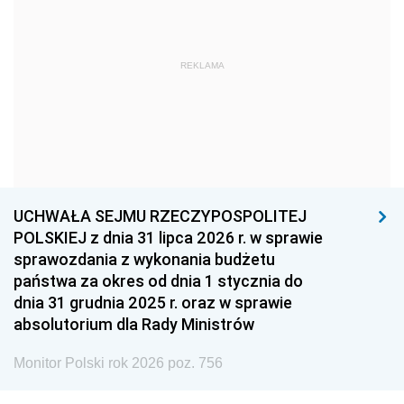
1966
1965
1964
1963
1962
1961
REKLAMA
1960
1959
1958
1957
1956
1955
1954
1953
1952
1951
1950
1949
1948
1947
1946
UCHWAŁA SEJMU RZECZYPOSPOLITEJ
1939
1938
1937
POLSKIEJ z dnia 31 lipca 2026 r. w sprawie
sprawozdania z wykonania budżetu
1936
1930
państwa za okres od dnia 1 stycznia do
dnia 31 grudnia 2025 r. oraz w sprawie
absolutorium dla Rady Ministrów
Monitor Polski rok 2026 poz. 756