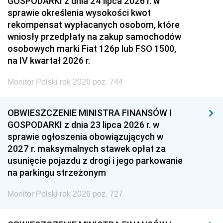
GOSPODARKI z dnia 24 lipca 2026 r. w
sprawie określenia wysokości kwot
rekompensat wypłacanych osobom, które
wniosły przedpłaty na zakup samochodów
osobowych marki Fiat 126p lub FSO 1500,
na IV kwartał 2026 r.
Monitor Polski rok 2026 poz. 744
OBWIESZCZENIE MINISTRA FINANSÓW I
GOSPODARKI z dnia 23 lipca 2026 r. w
sprawie ogłoszenia obowiązujących w
2027 r. maksymalnych stawek opłat za
usunięcie pojazdu z drogi i jego parkowanie
na parkingu strzeżonym
Monitor Polski rok 2026 poz. 727