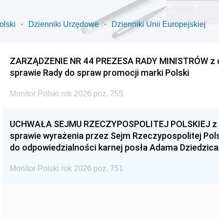
olski
Dzienniki Urzędowe
Dzienniki Unii Europejskiej
ZARZĄDZENIE NR 44 PREZESA RADY MINISTRÓW z dnia
sprawie Rady do spraw promocji marki Polski
Monitor Polski rok 2026 poz. 755
UCHWAŁA SEJMU RZECZYPOSPOLITEJ POLSKIEJ z dnia
sprawie wyrażenia przez Sejm Rzeczypospolitej Pols
do odpowiedzialności karnej posła Adama Dziedzica
Monitor Polski rok 2026 poz. 751