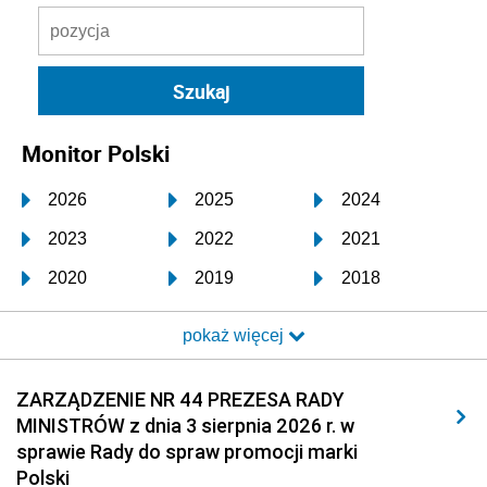
Monitor Polski
2026
2025
2024
2023
2022
2021
2020
2019
2018
2017
2016
2015
pokaż więcej
2014
2013
2012
2011
2010
2009
ZARZĄDZENIE NR 44 PREZESA RADY
MINISTRÓW z dnia 3 sierpnia 2026 r. w
2008
2007
2006
sprawie Rady do spraw promocji marki
2005
2004
2003
Polski