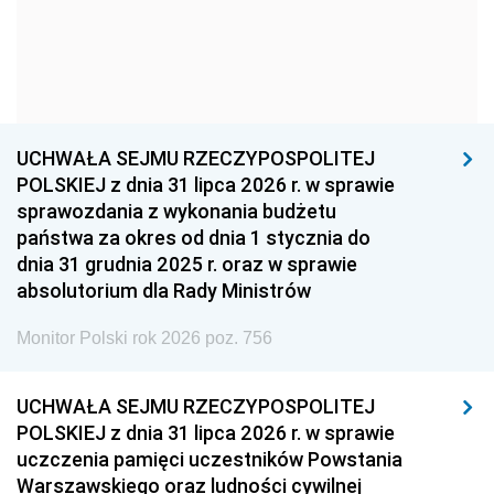
1966
1965
1964
1963
1962
1961
1960
1959
1958
1957
1956
1955
UCHWAŁA SEJMU RZECZYPOSPOLITEJ
1954
1953
1952
POLSKIEJ z dnia 31 lipca 2026 r. w sprawie
1951
1950
1949
sprawozdania z wykonania budżetu
państwa za okres od dnia 1 stycznia do
1948
1947
1946
dnia 31 grudnia 2025 r. oraz w sprawie
1939
1938
1937
absolutorium dla Rady Ministrów
1936
1930
Monitor Polski rok 2026 poz. 756
UCHWAŁA SEJMU RZECZYPOSPOLITEJ
POLSKIEJ z dnia 31 lipca 2026 r. w sprawie
uczczenia pamięci uczestników Powstania
Warszawskiego oraz ludności cywilnej