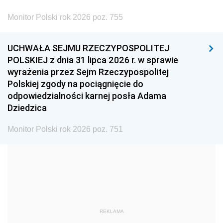
2002
2001
2000
Monitor Polski rok 2026 poz. 755
1999
1998
1997
UCHWAŁA SEJMU RZECZYPOSPOLITEJ
1996
1995
1994
POLSKIEJ z dnia 31 lipca 2026 r. w sprawie
1993
1992
1991
wyrażenia przez Sejm Rzeczypospolitej
Polskiej zgody na pociągnięcie do
1990
1989
1988
odpowiedzialności karnej posła Adama
1987
1986
1985
Dziedzica
1984
1983
1982
Monitor Polski rok 2026 poz. 751
1981
1980
1979
1978
1977
1976
1975
1974
1973
1972
1971
1970
1969
1968
1967
REKLAMA