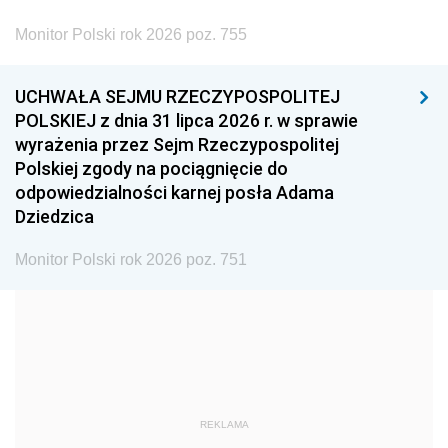
2002
2001
2000
Monitor Polski rok 2026 poz. 755
1999
1998
1997
UCHWAŁA SEJMU RZECZYPOSPOLITEJ
1996
1995
1994
POLSKIEJ z dnia 31 lipca 2026 r. w sprawie
1993
1992
1991
wyrażenia przez Sejm Rzeczypospolitej
Polskiej zgody na pociągnięcie do
1990
1989
1988
odpowiedzialności karnej posła Adama
1987
1986
1985
Dziedzica
1984
1983
1982
Monitor Polski rok 2026 poz. 751
1981
1980
1979
1978
1977
1976
1975
1974
1973
1972
1971
1970
1969
1968
1967
REKLAMA