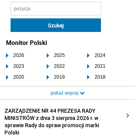
Monitor Polski
2026
2025
2024
2023
2022
2021
2020
2019
2018
2017
2016
2015
pokaż więcej
2014
2013
2012
2011
2010
2009
ZARZĄDZENIE NR 44 PREZESA RADY
MINISTRÓW z dnia 3 sierpnia 2026 r. w
2008
2007
2006
sprawie Rady do spraw promocji marki
2005
2004
2003
Polski