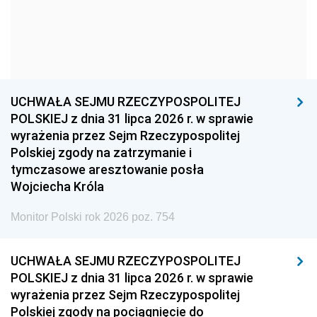
1966
1965
1964
1963
1962
1961
1960
1959
1958
1957
1956
1955
UCHWAŁA SEJMU RZECZYPOSPOLITEJ
1954
1953
1952
POLSKIEJ z dnia 31 lipca 2026 r. w sprawie
1951
1950
1949
wyrażenia przez Sejm Rzeczypospolitej
Polskiej zgody na zatrzymanie i
1948
1947
1946
tymczasowe aresztowanie posła
1939
1938
1937
Wojciecha Króla
1936
1930
Monitor Polski rok 2026 poz. 754
UCHWAŁA SEJMU RZECZYPOSPOLITEJ
POLSKIEJ z dnia 31 lipca 2026 r. w sprawie
wyrażenia przez Sejm Rzeczypospolitej
Polskiej zgody na pociągnięcie do