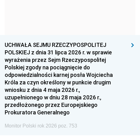
1966
1965
1964
1963
1962
1961
1960
1959
1958
1957
1956
1955
UCHWAŁA SEJMU RZECZYPOSPOLITEJ
1954
1953
1952
POLSKIEJ z dnia 31 lipca 2026 r. w sprawie
1951
1950
1949
wyrażenia przez Sejm Rzeczypospolitej
Polskiej zgody na pociągnięcie do
1948
1947
1946
odpowiedzialności karnej posła Wojciecha
1939
1938
1937
Króla za czyn określony w punkcie drugim
wniosku z dnia 4 maja 2026 r.,
1936
1930
uzupełnionego w dniu 28 maja 2026 r.,
przedłożonego przez Europejskiego
Prokuratora Generalnego
Monitor Polski rok 2026 poz. 753