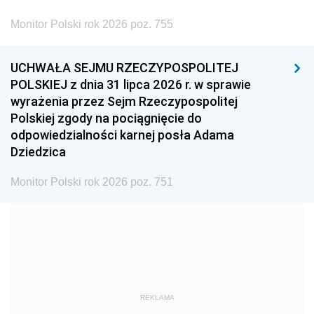
2002
2001
2000
Monitor Polski rok 2026 poz. 755
1999
1998
1997
UCHWAŁA SEJMU RZECZYPOSPOLITEJ
1996
1995
1994
POLSKIEJ z dnia 31 lipca 2026 r. w sprawie
1993
1992
1991
wyrażenia przez Sejm Rzeczypospolitej
Polskiej zgody na pociągnięcie do
1990
1989
1988
odpowiedzialności karnej posła Adama
1987
1986
1985
Dziedzica
1984
1983
1982
Monitor Polski rok 2026 poz. 751
1981
1980
1979
1978
1977
1976
1975
1974
1973
1972
1971
1970
1969
1968
1967
REKLAMA