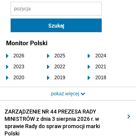
Monitor Polski
2026
2025
2024
2023
2022
2021
2020
2019
2018
2017
2016
2015
pokaż więcej
2014
2013
2012
2011
2010
2009
ZARZĄDZENIE NR 44 PREZESA RADY
MINISTRÓW z dnia 3 sierpnia 2026 r. w
2008
2007
2006
sprawie Rady do spraw promocji marki
2005
2004
2003
Polski