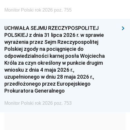
2002
2001
2000
Monitor Polski rok 2026 poz. 755
1999
1998
1997
UCHWAŁA SEJMU RZECZYPOSPOLITEJ
1996
1995
1994
POLSKIEJ z dnia 31 lipca 2026 r. w sprawie
1993
1992
1991
wyrażenia przez Sejm Rzeczypospolitej
Polskiej zgody na pociągnięcie do
1990
1989
1988
odpowiedzialności karnej posła Wojciecha
1987
1986
1985
Króla za czyn określony w punkcie drugim
wniosku z dnia 4 maja 2026 r.,
1984
1983
1982
uzupełnionego w dniu 28 maja 2026 r.,
1981
1980
1979
przedłożonego przez Europejskiego
Prokuratora Generalnego
1978
1977
1976
1975
1974
1973
Monitor Polski rok 2026 poz. 753
1972
1971
1970
1969
1968
1967