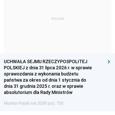
1966
1965
1964
1963
1962
1961
REKLAMA
1960
1959
1958
1957
1956
1955
1954
1953
1952
1951
1950
1949
1948
1947
1946
UCHWAŁA SEJMU RZECZYPOSPOLITEJ
1939
1938
1937
POLSKIEJ z dnia 31 lipca 2026 r. w sprawie
sprawozdania z wykonania budżetu
1936
1930
państwa za okres od dnia 1 stycznia do
dnia 31 grudnia 2025 r. oraz w sprawie
absolutorium dla Rady Ministrów
Monitor Polski rok 2026 poz. 756