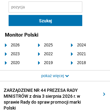
Monitor Polski
2026
2025
2024
2023
2022
2021
2020
2019
2018
2017
2016
2015
pokaż więcej
2014
2013
2012
2011
2010
2009
ZARZĄDZENIE NR 44 PREZESA RADY
MINISTRÓW z dnia 3 sierpnia 2026 r. w
2008
2007
2006
sprawie Rady do spraw promocji marki
2005
2004
2003
Polski