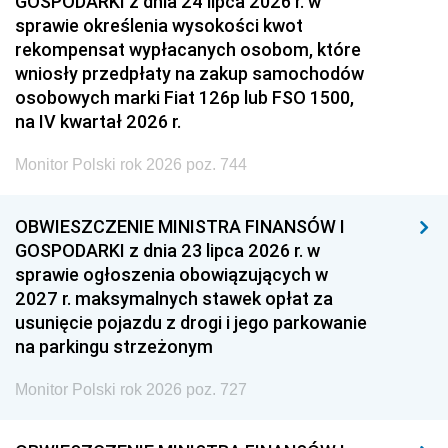
GOSPODARKI z dnia 24 lipca 2026 r. w
sprawie określenia wysokości kwot
rekompensat wypłacanych osobom, które
wniosły przedpłaty na zakup samochodów
osobowych marki Fiat 126p lub FSO 1500,
na IV kwartał 2026 r.
Monitor Polski rok 2026 poz. 744
OBWIESZCZENIE MINISTRA FINANSÓW I
GOSPODARKI z dnia 23 lipca 2026 r. w
sprawie ogłoszenia obowiązujących w
2027 r. maksymalnych stawek opłat za
usunięcie pojazdu z drogi i jego parkowanie
na parkingu strzeżonym
Monitor Polski rok 2026 poz. 727