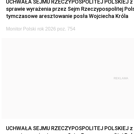
UCHWAŁA SEJMU RZECZYPOSPOLITEJ POLSKIEJ z dnia
sprawie wyrażenia przez Sejm Rzeczypospolitej Pols
tymczasowe aresztowanie posła Wojciecha Króla
Monitor Polski rok 2026 poz. 754
REKLAMA
UCHWAŁA SEJMU RZECZYPOSPOLITEJ POLSKIEJ z dnia