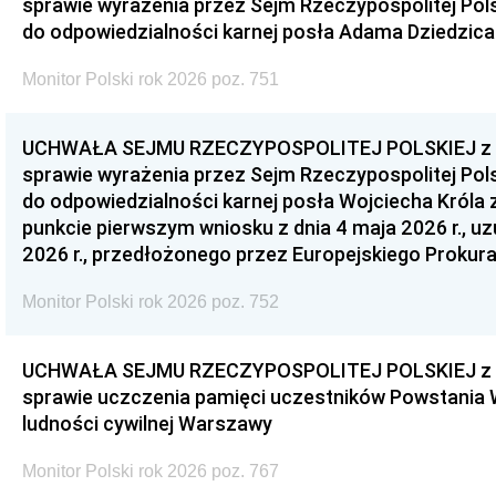
sprawie wyrażenia przez Sejm Rzeczypospolitej Pols
do odpowiedzialności karnej posła Adama Dziedzica
Monitor Polski rok 2026 poz. 751
UCHWAŁA SEJMU RZECZYPOSPOLITEJ POLSKIEJ z dnia
sprawie wyrażenia przez Sejm Rzeczypospolitej Pols
do odpowiedzialności karnej posła Wojciecha Króla 
punkcie pierwszym wniosku z dnia 4 maja 2026 r., u
2026 r., przedłożonego przez Europejskiego Prokur
Monitor Polski rok 2026 poz. 752
UCHWAŁA SEJMU RZECZYPOSPOLITEJ POLSKIEJ z dnia
sprawie uczczenia pamięci uczestników Powstania
ludności cywilnej Warszawy
Monitor Polski rok 2026 poz. 767