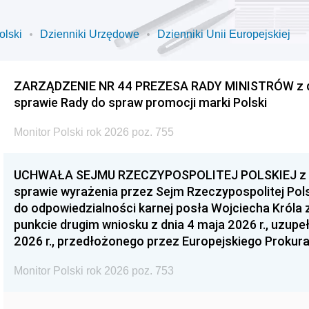
olski
Dzienniki Urzędowe
Dzienniki Unii Europejskiej
ZARZĄDZENIE NR 44 PREZESA RADY MINISTRÓW z dnia
sprawie Rady do spraw promocji marki Polski
Monitor Polski rok 2026 poz. 755
UCHWAŁA SEJMU RZECZYPOSPOLITEJ POLSKIEJ z dnia
sprawie wyrażenia przez Sejm Rzeczypospolitej Pols
do odpowiedzialności karnej posła Wojciecha Króla 
punkcie drugim wniosku z dnia 4 maja 2026 r., uzupe
2026 r., przedłożonego przez Europejskiego Prokur
Monitor Polski rok 2026 poz. 753