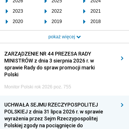
2026
2025
2024
2023
2022
2021
2020
2019
2018
2017
2016
2015
pokaż więcej
2014
2013
2012
2011
2010
2009
ZARZĄDZENIE NR 44 PREZESA RADY
MINISTRÓW z dnia 3 sierpnia 2026 r. w
2008
2007
2006
sprawie Rady do spraw promocji marki
2005
2004
2003
Polski
2002
2001
2000
Monitor Polski rok 2026 poz. 755
1999
1998
1997
UCHWAŁA SEJMU RZECZYPOSPOLITEJ
1996
1995
1994
POLSKIEJ z dnia 31 lipca 2026 r. w sprawie
1993
1992
1991
wyrażenia przez Sejm Rzeczypospolitej
Polskiej zgody na pociągnięcie do
1990
1989
1988