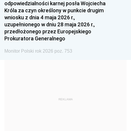
odpowiedzialności karnej posła Wojciecha
1987
1986
1985
Króla za czyn określony w punkcie drugim
wniosku z dnia 4 maja 2026 r.,
1984
1983
1982
uzupełnionego w dniu 28 maja 2026 r.,
1981
1980
1979
przedłożonego przez Europejskiego
Prokuratora Generalnego
1978
1977
1976
1975
1974
1973
Monitor Polski rok 2026 poz. 753
1972
1971
1970
1969
1968
1967
1966
1965
1964
1963
1962
1961
REKLAMA
1960
1959
1958
1957
1956
1955
1954
1953
1952