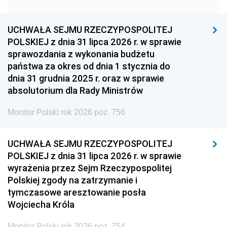
1951
1950
1949
1948
1947
1946
UCHWAŁA SEJMU RZECZYPOSPOLITEJ
1939
1938
1937
POLSKIEJ z dnia 31 lipca 2026 r. w sprawie
sprawozdania z wykonania budżetu
1936
1930
państwa za okres od dnia 1 stycznia do
dnia 31 grudnia 2025 r. oraz w sprawie
absolutorium dla Rady Ministrów
Monitor Polski rok 2026 poz. 756
UCHWAŁA SEJMU RZECZYPOSPOLITEJ
POLSKIEJ z dnia 31 lipca 2026 r. w sprawie
wyrażenia przez Sejm Rzeczypospolitej
Polskiej zgody na zatrzymanie i
tymczasowe aresztowanie posła
Wojciecha Króla
Monitor Polski rok 2026 poz. 754