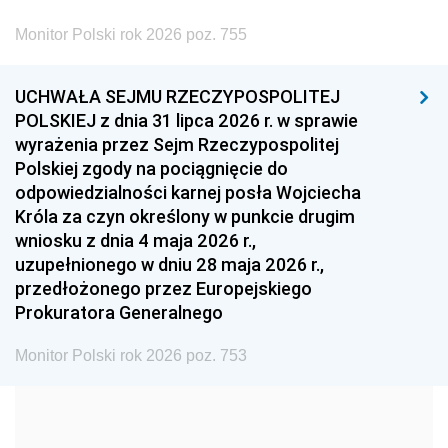
2002
2001
2000
Monitor Polski rok 2026 poz. 755
1999
1998
1997
UCHWAŁA SEJMU RZECZYPOSPOLITEJ
1996
1995
1994
POLSKIEJ z dnia 31 lipca 2026 r. w sprawie
1993
1992
1991
wyrażenia przez Sejm Rzeczypospolitej
Polskiej zgody na pociągnięcie do
1990
1989
1988
odpowiedzialności karnej posła Wojciecha
1987
1986
1985
Króla za czyn określony w punkcie drugim
wniosku z dnia 4 maja 2026 r.,
1984
1983
1982
uzupełnionego w dniu 28 maja 2026 r.,
1981
1980
1979
przedłożonego przez Europejskiego
Prokuratora Generalnego
1978
1977
1976
1975
1974
1973
Monitor Polski rok 2026 poz. 753
1972
1971
1970
1969
1968
1967