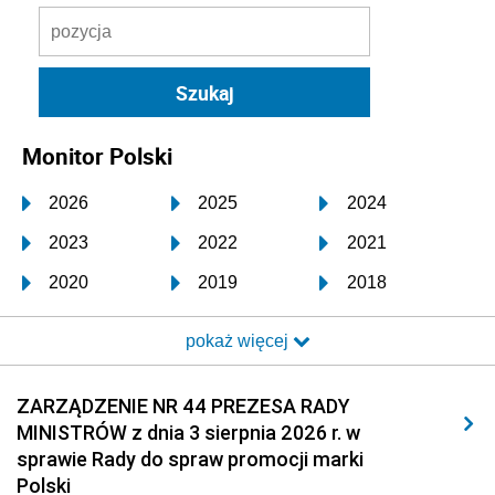
Monitor Polski
2026
2025
2024
2023
2022
2021
2020
2019
2018
2017
2016
2015
pokaż więcej
2014
2013
2012
2011
2010
2009
ZARZĄDZENIE NR 44 PREZESA RADY
MINISTRÓW z dnia 3 sierpnia 2026 r. w
2008
2007
2006
sprawie Rady do spraw promocji marki
2005
2004
2003
Polski