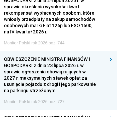
GOSPODARKI z dnia 24 lipca 2026 r. w
sprawie określenia wysokości kwot
rekompensat wypłacanych osobom, które
wniosły przedpłaty na zakup samochodów
osobowych marki Fiat 126p lub FSO 1500,
na IV kwartał 2026 r.
Monitor Polski rok 2026 poz. 744
OBWIESZCZENIE MINISTRA FINANSÓW I
GOSPODARKI z dnia 23 lipca 2026 r. w
sprawie ogłoszenia obowiązujących w
2027 r. maksymalnych stawek opłat za
usunięcie pojazdu z drogi i jego parkowanie
na parkingu strzeżonym
Monitor Polski rok 2026 poz. 727