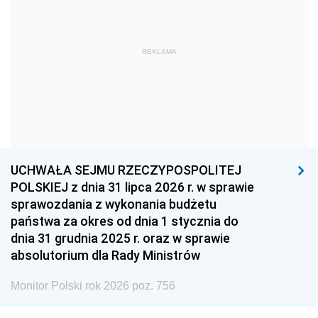
1966
1965
1964
1963
1962
1961
REKLAMA
1960
1959
1958
1957
1956
1955
1954
1953
1952
1951
1950
1949
1948
1947
1946
UCHWAŁA SEJMU RZECZYPOSPOLITEJ
1939
1938
1937
POLSKIEJ z dnia 31 lipca 2026 r. w sprawie
sprawozdania z wykonania budżetu
1936
1930
państwa za okres od dnia 1 stycznia do
dnia 31 grudnia 2025 r. oraz w sprawie
absolutorium dla Rady Ministrów
Monitor Polski rok 2026 poz. 756