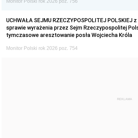
Monitor Polski rok 2026 poz. 756
UCHWAŁA SEJMU RZECZYPOSPOLITEJ POLSKIEJ z dnia
sprawie wyrażenia przez Sejm Rzeczypospolitej Pols
tymczasowe aresztowanie posła Wojciecha Króla
Monitor Polski rok 2026 poz. 754
REKLAMA