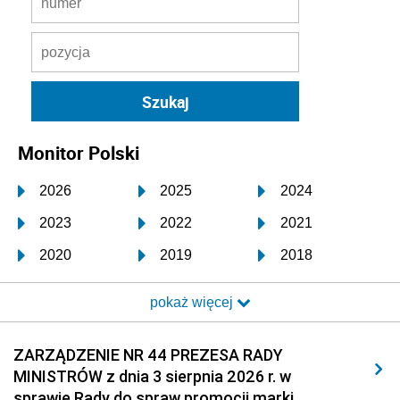
Monitor Polski
2026
2025
2024
2023
2022
2021
2020
2019
2018
2017
2016
2015
pokaż więcej
2014
2013
2012
2011
2010
2009
ZARZĄDZENIE NR 44 PREZESA RADY
MINISTRÓW z dnia 3 sierpnia 2026 r. w
2008
2007
2006
sprawie Rady do spraw promocji marki