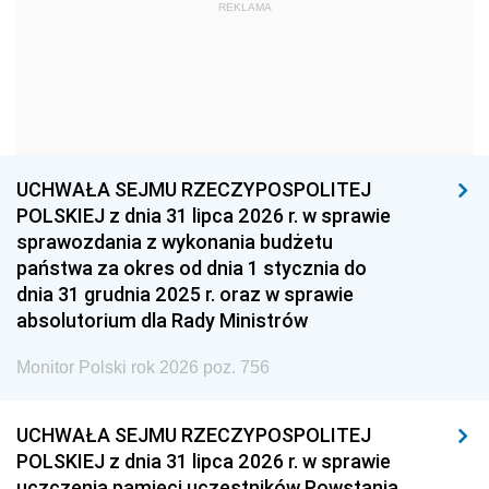
1969
1968
1967
REKLAMA
1966
1965
1964
1963
1962
1961
1960
1959
1958
1957
1956
1955
UCHWAŁA SEJMU RZECZYPOSPOLITEJ
1954
1953
1952
POLSKIEJ z dnia 31 lipca 2026 r. w sprawie
1951
1950
1949
sprawozdania z wykonania budżetu
państwa za okres od dnia 1 stycznia do
1948
1947
1946
dnia 31 grudnia 2025 r. oraz w sprawie
1939
1938
1937
absolutorium dla Rady Ministrów
1936
1930
Monitor Polski rok 2026 poz. 756
UCHWAŁA SEJMU RZECZYPOSPOLITEJ
POLSKIEJ z dnia 31 lipca 2026 r. w sprawie
uczczenia pamięci uczestników Powstania