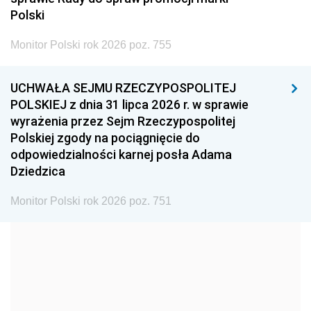
2005
2004
2003
Polski
2002
2001
2000
Monitor Polski rok 2026 poz. 755
1999
1998
1997
UCHWAŁA SEJMU RZECZYPOSPOLITEJ
1996
1995
1994
POLSKIEJ z dnia 31 lipca 2026 r. w sprawie
1993
1992
1991
wyrażenia przez Sejm Rzeczypospolitej
Polskiej zgody na pociągnięcie do
1990
1989
1988
odpowiedzialności karnej posła Adama
1987
1986
1985
Dziedzica
1984
1983
1982
Monitor Polski rok 2026 poz. 751
1981
1980
1979
1978
1977
1976
1975
1974
1973
1972
1971
1970