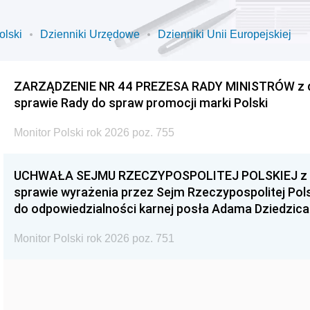
olski
Dzienniki Urzędowe
Dzienniki Unii Europejskiej
ZARZĄDZENIE NR 44 PREZESA RADY MINISTRÓW z dnia
sprawie Rady do spraw promocji marki Polski
Monitor Polski rok 2026 poz. 755
UCHWAŁA SEJMU RZECZYPOSPOLITEJ POLSKIEJ z dnia
sprawie wyrażenia przez Sejm Rzeczypospolitej Pols
do odpowiedzialności karnej posła Adama Dziedzica
Monitor Polski rok 2026 poz. 751