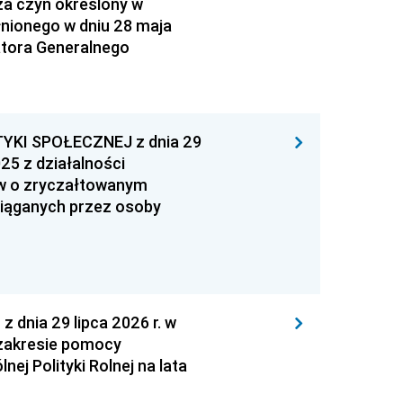
za czyn określony w
łnionego w dniu 28 maja
atora Generalnego
YKI SPOŁECZNEJ z dnia 29
25 z działalności
ów o zryczałtowanym
iąganych przez osoby
nia 29 lipca 2026 r. w
zakresie pomocy
ej Polityki Rolnej na lata