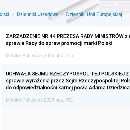
olski
Dzienniki Urzędowe
Dzienniki Unii Europejskiej
ZARZĄDZENIE NR 44 PREZESA RADY MINISTRÓW z dnia
sprawie Rady do spraw promocji marki Polski
Monitor Polski rok 2026 poz. 755
UCHWAŁA SEJMU RZECZYPOSPOLITEJ POLSKIEJ z dnia
sprawie wyrażenia przez Sejm Rzeczypospolitej Pols
do odpowiedzialności karnej posła Adama Dziedzica
Monitor Polski rok 2026 poz. 751