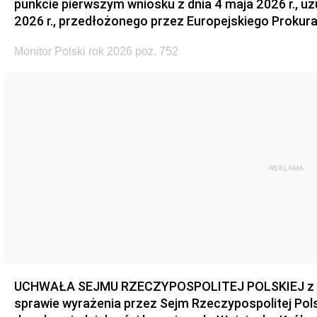
punkcie pierwszym wniosku z dnia 4 maja 2026 r., u
2026 r., przedłożonego przez Europejskiego Prokur
Monitor Polski rok 2026 poz. 752
REKLAMA
UCHWAŁA SEJMU RZECZYPOSPOLITEJ POLSKIEJ z dnia
sprawie wyrażenia przez Sejm Rzeczypospolitej Pols