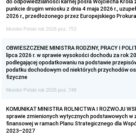
do odpowiedzialności karnej posła Wojciecha Króla 
punkcie drugim wniosku z dnia 4 maja 2026 r., uzupe
2026 r., przedłożonego przez Europejskiego Prokur
Monitor Polski rok 2026 poz. 753
OBWIESZCZENIE MINISTRA RODZINY, PRACY I POLIT
lipca 2026 r. w sprawie wysokości dochodu za rok 20
podlegającej opodatkowaniu na podstawie przepis
podatku dochodowym od niektórych przychodów os
fizyczne
Monitor Polski rok 2026 poz. 748
KOMUNIKAT MINISTRA ROLNICTWA I ROZWOJU WSI z d
sprawie zmienionych wytycznych podstawowych w 
finansowej w ramach Planu Strategicznego dla Wspóln
2023–2027