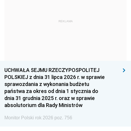
1966
1965
1964
1963
1962
1961
REKLAMA
1960
1959
1958
1957
1956
1955
1954
1953
1952
1951
1950
1949
1948
1947
1946
UCHWAŁA SEJMU RZECZYPOSPOLITEJ
1939
1938
1937
POLSKIEJ z dnia 31 lipca 2026 r. w sprawie
sprawozdania z wykonania budżetu
1936
1930
państwa za okres od dnia 1 stycznia do
dnia 31 grudnia 2025 r. oraz w sprawie
absolutorium dla Rady Ministrów
Monitor Polski rok 2026 poz. 756