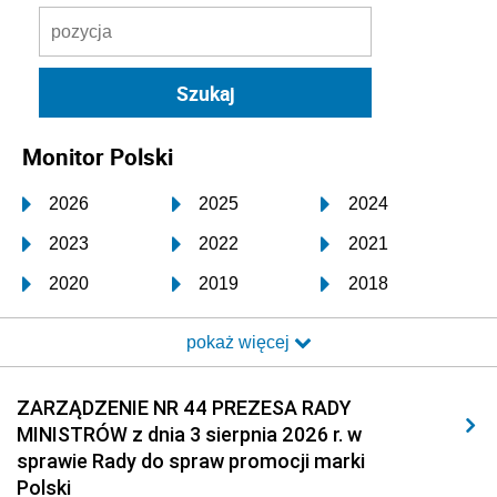
Monitor Polski
2026
2025
2024
2023
2022
2021
2020
2019
2018
2017
2016
2015
pokaż więcej
2014
2013
2012
2011
2010
2009
ZARZĄDZENIE NR 44 PREZESA RADY
MINISTRÓW z dnia 3 sierpnia 2026 r. w
2008
2007
2006
sprawie Rady do spraw promocji marki
2005
2004
2003
Polski