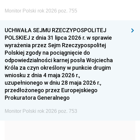
2002
2001
2000
Monitor Polski rok 2026 poz. 755
1999
1998
1997
UCHWAŁA SEJMU RZECZYPOSPOLITEJ
1996
1995
1994
POLSKIEJ z dnia 31 lipca 2026 r. w sprawie
1993
1992
1991
wyrażenia przez Sejm Rzeczypospolitej
Polskiej zgody na pociągnięcie do
1990
1989
1988
odpowiedzialności karnej posła Wojciecha
1987
1986
1985
Króla za czyn określony w punkcie drugim
wniosku z dnia 4 maja 2026 r.,
1984
1983
1982
uzupełnionego w dniu 28 maja 2026 r.,
1981
1980
1979
przedłożonego przez Europejskiego
Prokuratora Generalnego
1978
1977
1976
1975
1974
1973
Monitor Polski rok 2026 poz. 753
1972
1971
1970
1969
1968
1967