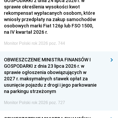
GOSPODARKI z dnia 24 lipca 2026 r. w
sprawie określenia wysokości kwot
rekompensat wypłacanych osobom, które
wniosły przedpłaty na zakup samochodów
osobowych marki Fiat 126p lub FSO 1500,
na IV kwartał 2026 r.
Monitor Polski rok 2026 poz. 744
OBWIESZCZENIE MINISTRA FINANSÓW I
GOSPODARKI z dnia 23 lipca 2026 r. w
sprawie ogłoszenia obowiązujących w
2027 r. maksymalnych stawek opłat za
usunięcie pojazdu z drogi i jego parkowanie
na parkingu strzeżonym
Monitor Polski rok 2026 poz. 727