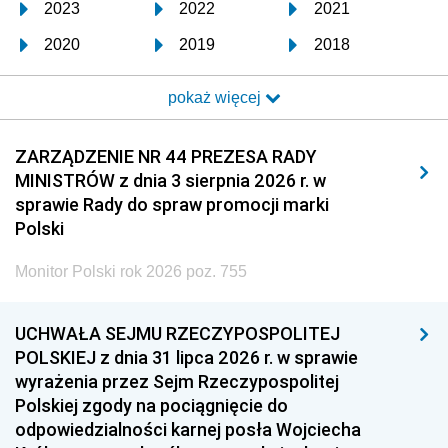
2023
2022
2021
2020
2019
2018
2017
2016
2015
pokaż więcej
2014
2013
2012
2011
2010
2009
ZARZĄDZENIE NR 44 PREZESA RADY
MINISTRÓW z dnia 3 sierpnia 2026 r. w
2008
2007
2006
sprawie Rady do spraw promocji marki
2005
2004
2003
Polski
2002
2001
2000
Monitor Polski rok 2026 poz. 755
1999
1998
1997
UCHWAŁA SEJMU RZECZYPOSPOLITEJ
1996
1995
1994
POLSKIEJ z dnia 31 lipca 2026 r. w sprawie
1993
1992
1991
wyrażenia przez Sejm Rzeczypospolitej
Polskiej zgody na pociągnięcie do
1990
1989
1988
odpowiedzialności karnej posła Wojciecha
1987
1986
1985