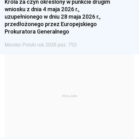
Króla za czyn określony w punkcie drugim
wniosku z dnia 4 maja 2026 r.,
1984
1983
1982
uzupełnionego w dniu 28 maja 2026 r.,
1981
1980
1979
przedłożonego przez Europejskiego
Prokuratora Generalnego
1978
1977
1976
1975
1974
1973
Monitor Polski rok 2026 poz. 753
1972
1971
1970
1969
1968
1967
1966
1965
1964
1963
1962
1961
REKLAMA
1960
1959
1958
1957
1956
1955
1954
1953
1952
1951
1950
1949