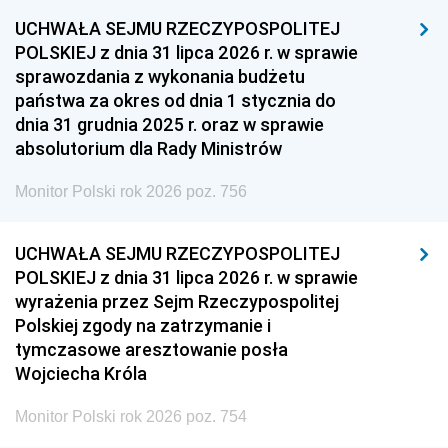
1948
1947
1946
UCHWAŁA SEJMU RZECZYPOSPOLITEJ
1939
1938
1937
POLSKIEJ z dnia 31 lipca 2026 r. w sprawie
sprawozdania z wykonania budżetu
1936
1930
państwa za okres od dnia 1 stycznia do
dnia 31 grudnia 2025 r. oraz w sprawie
absolutorium dla Rady Ministrów
Monitor Polski rok 2026 poz. 756
UCHWAŁA SEJMU RZECZYPOSPOLITEJ
POLSKIEJ z dnia 31 lipca 2026 r. w sprawie
wyrażenia przez Sejm Rzeczypospolitej
Polskiej zgody na zatrzymanie i
tymczasowe aresztowanie posła
Wojciecha Króla
Monitor Polski rok 2026 poz. 754