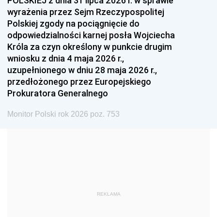
POLSKIEJ z dnia 31 lipca 2026 r. w sprawie
1993
1992
1991
wyrażenia przez Sejm Rzeczypospolitej
Polskiej zgody na pociągnięcie do
1990
1989
1988
odpowiedzialności karnej posła Wojciecha
1987
1986
1985
Króla za czyn określony w punkcie drugim
wniosku z dnia 4 maja 2026 r.,
1984
1983
1982
uzupełnionego w dniu 28 maja 2026 r.,
1981
1980
1979
przedłożonego przez Europejskiego
Prokuratora Generalnego
1978
1977
1976
1975
1974
1973
Monitor Polski rok 2026 poz. 753
1972
1971
1970
1969
1968
1967
1966
1965
1964
1963
1962
1961
REKLAMA
1960
1959
1958
1957
1956
1955