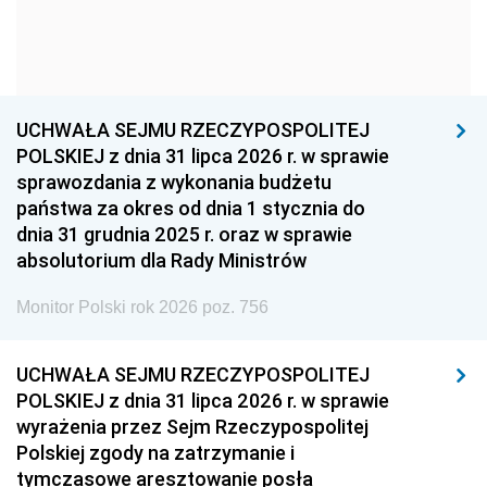
1954
1953
1952
1951
1950
1949
1948
1947
1946
UCHWAŁA SEJMU RZECZYPOSPOLITEJ
1939
1938
1937
POLSKIEJ z dnia 31 lipca 2026 r. w sprawie
sprawozdania z wykonania budżetu
1936
1930
państwa za okres od dnia 1 stycznia do
dnia 31 grudnia 2025 r. oraz w sprawie
absolutorium dla Rady Ministrów
Monitor Polski rok 2026 poz. 756
UCHWAŁA SEJMU RZECZYPOSPOLITEJ
POLSKIEJ z dnia 31 lipca 2026 r. w sprawie
wyrażenia przez Sejm Rzeczypospolitej
Polskiej zgody na zatrzymanie i
tymczasowe aresztowanie posła