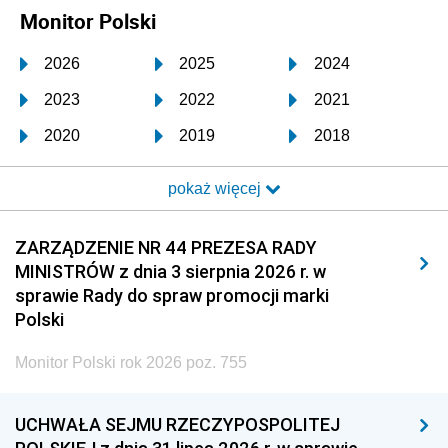
Monitor Polski
2026
2025
2024
2023
2022
2021
2020
2019
2018
2017
2016
2015
pokaż więcej
2014
2013
2012
2011
2010
2009
ZARZĄDZENIE NR 44 PREZESA RADY
MINISTRÓW z dnia 3 sierpnia 2026 r. w
2008
2007
2006
sprawie Rady do spraw promocji marki
2005
2004
2003
Polski
2002
2001
2000
Monitor Polski rok 2026 poz. 755
1999
1998
1997
UCHWAŁA SEJMU RZECZYPOSPOLITEJ
1996
1995
1994