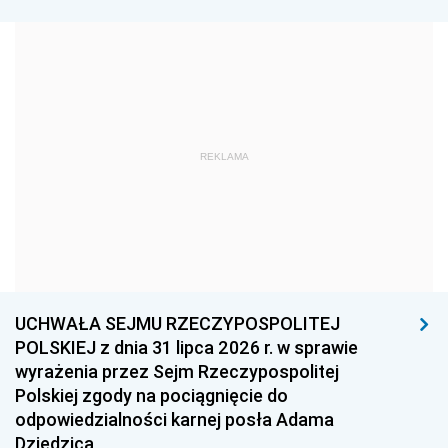
1981
1980
1979
1978
1977
1976
1975
1974
1973
1972
1971
1970
1969
1968
1967
REKLAMA
1966
1965
1964
1963
1962
1961
1960
1959
1958
1957
1956
1955
UCHWAŁA SEJMU RZECZYPOSPOLITEJ
1954
1953
1952
POLSKIEJ z dnia 31 lipca 2026 r. w sprawie
1951
1950
1949
wyrażenia przez Sejm Rzeczypospolitej
Polskiej zgody na pociągnięcie do
1948
1947
1946
odpowiedzialności karnej posła Adama
1939
1938
1937
Dziedzica