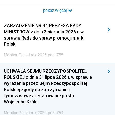
2017
2016
2015
pokaż więcej
2014
2013
2012
2011
2010
2009
ZARZĄDZENIE NR 44 PREZESA RADY
MINISTRÓW z dnia 3 sierpnia 2026 r. w
2008
2007
2006
sprawie Rady do spraw promocji marki
2005
2004
2003
Polski
2002
2001
2000
Monitor Polski rok 2026 poz. 755
1999
1998
1997
UCHWAŁA SEJMU RZECZYPOSPOLITEJ
1996
1995
1994
POLSKIEJ z dnia 31 lipca 2026 r. w sprawie
1993
1992
1991
wyrażenia przez Sejm Rzeczypospolitej
Polskiej zgody na zatrzymanie i
1990
1989
1988
tymczasowe aresztowanie posła
1987
1986
1985
Wojciecha Króla
1984
1983
1982
Monitor Polski rok 2026 poz. 754