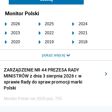
Monitor Polski
2026
2025
2024
2023
2022
2021
2020
2019
2018
2017
2016
2015
pokaż więcej
2014
2013
2012
2011
2010
2009
ZARZĄDZENIE NR 44 PREZESA RADY
MINISTRÓW z dnia 3 sierpnia 2026 r. w
2008
2007
2006
sprawie Rady do spraw promocji marki
2005
2004
2003
Polski
2002
2001
2000
Monitor Polski rok 2026 poz. 755
1999
1998
1997