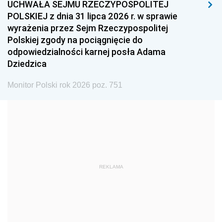
UCHWAŁA SEJMU RZECZYPOSPOLITEJ
1996
1995
1994
POLSKIEJ z dnia 31 lipca 2026 r. w sprawie
1993
1992
1991
wyrażenia przez Sejm Rzeczypospolitej
Polskiej zgody na pociągnięcie do
1990
1989
1988
odpowiedzialności karnej posła Adama
1987
1986
1985
Dziedzica
1984
1983
1982
Monitor Polski rok 2026 poz. 751
1981
1980
1979
1978
1977
1976
1975
1974
1973
1972
1971
1970
1969
1968
1967
REKLAMA
1966
1965
1964
1963
1962
1961
1960
1959
1958