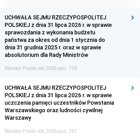
1957
1956
1955
UCHWAŁA SEJMU RZECZYPOSPOLITEJ
1954
1953
1952
POLSKIEJ z dnia 31 lipca 2026 r. w sprawie
1951
1950
1949
sprawozdania z wykonania budżetu
państwa za okres od dnia 1 stycznia do
1948
1947
1946
dnia 31 grudnia 2025 r. oraz w sprawie
1939
1938
1937
absolutorium dla Rady Ministrów
1936
1930
Monitor Polski rok 2026 poz. 756
UCHWAŁA SEJMU RZECZYPOSPOLITEJ
POLSKIEJ z dnia 31 lipca 2026 r. w sprawie
uczczenia pamięci uczestników Powstania
Warszawskiego oraz ludności cywilnej
Warszawy
Monitor Polski rok 2026 poz. 767