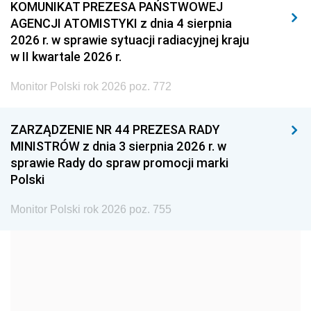
2011
2010
2009
KOMUNIKAT PREZESA PAŃSTWOWEJ
AGENCJI ATOMISTYKI z dnia 4 sierpnia
2008
2007
2006
2026 r. w sprawie sytuacji radiacyjnej kraju
2005
2004
2003
w II kwartale 2026 r.
2002
2001
2000
Monitor Polski rok 2026 poz. 772
1999
1998
1997
ZARZĄDZENIE NR 44 PREZESA RADY
1996
1995
1994
MINISTRÓW z dnia 3 sierpnia 2026 r. w
1993
1992
1991
sprawie Rady do spraw promocji marki
Polski
1990
1989
1988
1987
1986
1985
Monitor Polski rok 2026 poz. 755
1984
1983
1982
1981
1980
1979
1978
1977
1976
1975
1974
1973