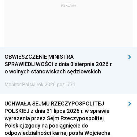
REKLAMA
1972
1971
1970
1969
1968
1967
1966
1965
1964
1963
1962
1961
1960
1959
1958
OBWIESZCZENIE MINISTRA
1957
1956
1955
SPRAWIEDLIWOŚCI z dnia 3 sierpnia 2026 r.
o wolnych stanowiskach sędziowskich
1954
1953
1952
Monitor Polski rok 2026 poz. 771
1951
1950
1949
1948
1947
1946
UCHWAŁA SEJMU RZECZYPOSPOLITEJ
1939
1938
1937
POLSKIEJ z dnia 31 lipca 2026 r. w sprawie
wyrażenia przez Sejm Rzeczypospolitej
1936
1930
Polskiej zgody na pociągnięcie do
odpowiedzialności karnej posła Wojciecha