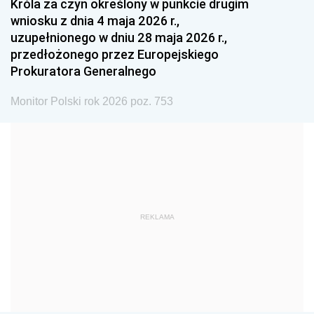
Króla za czyn określony w punkcie drugim
wniosku z dnia 4 maja 2026 r.,
1984
1983
1982
uzupełnionego w dniu 28 maja 2026 r.,
1981
1980
1979
przedłożonego przez Europejskiego
Prokuratora Generalnego
1978
1977
1976
1975
1974
1973
Monitor Polski rok 2026 poz. 753
1972
1971
1970
1969
1968
1967
1966
1965
1964
1963
1962
1961
REKLAMA
1960
1959
1958
1957
1956
1955
1954
1953
1952
1951
1950
1949