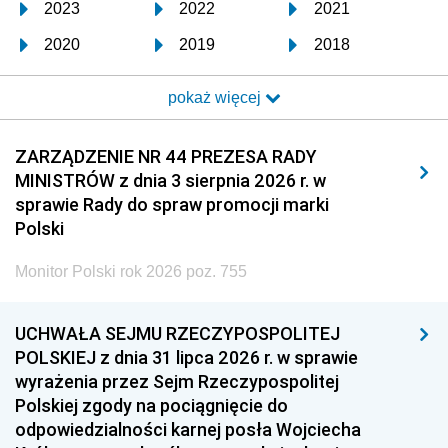
2023
2022
2021
2020
2019
2018
2017
2016
2015
pokaż więcej
2014
2013
2012
2011
2010
2009
ZARZĄDZENIE NR 44 PREZESA RADY
MINISTRÓW z dnia 3 sierpnia 2026 r. w
2008
2007
2006
sprawie Rady do spraw promocji marki
2005
2004
2003
Polski
2002
2001
2000
Monitor Polski rok 2026 poz. 755
1999
1998
1997
UCHWAŁA SEJMU RZECZYPOSPOLITEJ
1996
1995
1994
POLSKIEJ z dnia 31 lipca 2026 r. w sprawie
1993
1992
1991
wyrażenia przez Sejm Rzeczypospolitej
Polskiej zgody na pociągnięcie do
1990
1989
1988
odpowiedzialności karnej posła Wojciecha
1987
1986
1985