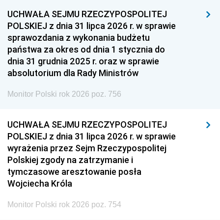
1948
1947
1946
UCHWAŁA SEJMU RZECZYPOSPOLITEJ
1939
1938
1937
POLSKIEJ z dnia 31 lipca 2026 r. w sprawie
sprawozdania z wykonania budżetu
1936
1930
państwa za okres od dnia 1 stycznia do
dnia 31 grudnia 2025 r. oraz w sprawie
absolutorium dla Rady Ministrów
Monitor Polski rok 2026 poz. 756
UCHWAŁA SEJMU RZECZYPOSPOLITEJ
POLSKIEJ z dnia 31 lipca 2026 r. w sprawie
wyrażenia przez Sejm Rzeczypospolitej
Polskiej zgody na zatrzymanie i
tymczasowe aresztowanie posła
Wojciecha Króla
Monitor Polski rok 2026 poz. 754