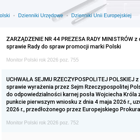
olski
Dzienniki Urzędowe
Dzienniki Unii Europejskiej
ZARZĄDZENIE NR 44 PREZESA RADY MINISTRÓW z dnia
sprawie Rady do spraw promocji marki Polski
Monitor Polski rok 2026 poz. 755
UCHWAŁA SEJMU RZECZYPOSPOLITEJ POLSKIEJ z dnia
sprawie wyrażenia przez Sejm Rzeczypospolitej Pols
do odpowiedzialności karnej posła Wojciecha Króla 
punkcie pierwszym wniosku z dnia 4 maja 2026 r., u
2026 r., przedłożonego przez Europejskiego Prokur
Monitor Polski rok 2026 poz. 752