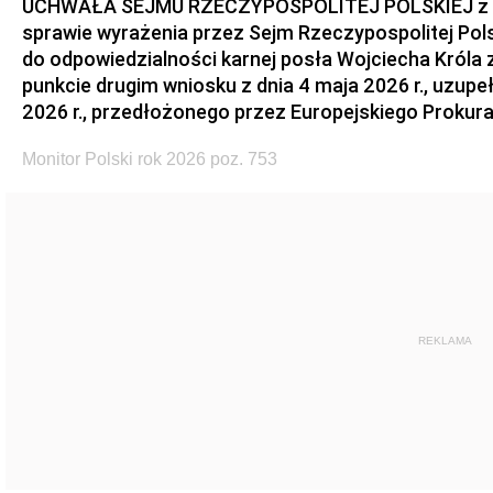
UCHWAŁA SEJMU RZECZYPOSPOLITEJ POLSKIEJ z dnia
sprawie wyrażenia przez Sejm Rzeczypospolitej Pols
do odpowiedzialności karnej posła Wojciecha Króla 
punkcie drugim wniosku z dnia 4 maja 2026 r., uzupe
2026 r., przedłożonego przez Europejskiego Prokur
Monitor Polski rok 2026 poz. 753
REKLAMA