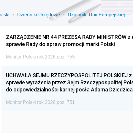
olski
Dzienniki Urzędowe
Dzienniki Unii Europejskiej
ZARZĄDZENIE NR 44 PREZESA RADY MINISTRÓW z dnia
sprawie Rady do spraw promocji marki Polski
Monitor Polski rok 2026 poz. 755
UCHWAŁA SEJMU RZECZYPOSPOLITEJ POLSKIEJ z dnia
sprawie wyrażenia przez Sejm Rzeczypospolitej Pols
do odpowiedzialności karnej posła Adama Dziedzica
Monitor Polski rok 2026 poz. 751