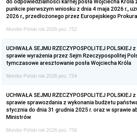
do odpowiedzialności karnej posła Wojciecha Króla 
punkcie pierwszym wniosku z dnia 4 maja 2026 r., u
2026 r., przedłożonego przez Europejskiego Prokur
Monitor Polski rok 2026 poz. 752
UCHWAŁA SEJMU RZECZYPOSPOLITEJ POLSKIEJ z dnia
sprawie wyrażenia przez Sejm Rzeczypospolitej Pols
tymczasowe aresztowanie posła Wojciecha Króla
Monitor Polski rok 2026 poz. 754
UCHWAŁA SEJMU RZECZYPOSPOLITEJ POLSKIEJ z dnia
sprawie sprawozdania z wykonania budżetu państwa 
stycznia do dnia 31 grudnia 2025 r. oraz w sprawie 
Ministrów
Monitor Polski rok 2026 poz. 756