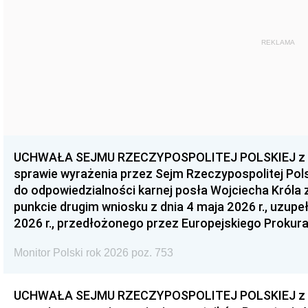
REKLAMA
UCHWAŁA SEJMU RZECZYPOSPOLITEJ POLSKIEJ z dnia
sprawie wyrażenia przez Sejm Rzeczypospolitej Pols
do odpowiedzialności karnej posła Wojciecha Króla 
punkcie drugim wniosku z dnia 4 maja 2026 r., uzupe
2026 r., przedłożonego przez Europejskiego Prokur
Monitor Polski rok 2026 poz. 753
UCHWAŁA SEJMU RZECZYPOSPOLITEJ POLSKIEJ z dnia