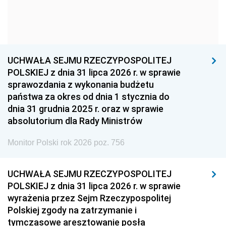
1954
1953
1952
1951
1950
1949
1948
1947
1946
UCHWAŁA SEJMU RZECZYPOSPOLITEJ
1939
1938
1937
POLSKIEJ z dnia 31 lipca 2026 r. w sprawie
sprawozdania z wykonania budżetu
1936
1930
państwa za okres od dnia 1 stycznia do
dnia 31 grudnia 2025 r. oraz w sprawie
absolutorium dla Rady Ministrów
Monitor Polski rok 2026 poz. 756
UCHWAŁA SEJMU RZECZYPOSPOLITEJ
POLSKIEJ z dnia 31 lipca 2026 r. w sprawie
wyrażenia przez Sejm Rzeczypospolitej
Polskiej zgody na zatrzymanie i
tymczasowe aresztowanie posła