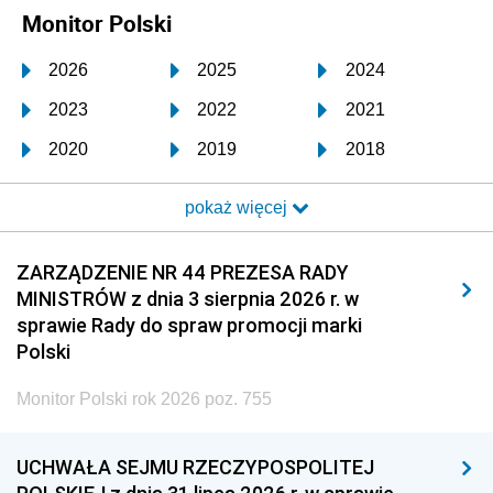
Monitor Polski
2026
2025
2024
2023
2022
2021
2020
2019
2018
2017
2016
2015
pokaż więcej
2014
2013
2012
2011
2010
2009
ZARZĄDZENIE NR 44 PREZESA RADY
MINISTRÓW z dnia 3 sierpnia 2026 r. w
2008
2007
2006
sprawie Rady do spraw promocji marki
2005
2004
2003
Polski
2002
2001
2000
Monitor Polski rok 2026 poz. 755
1999
1998
1997
UCHWAŁA SEJMU RZECZYPOSPOLITEJ
1996
1995
1994