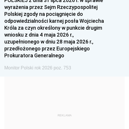
POLSKIEJ z dnia 31 lipca 2026 r. w sprawie
1993
1992
1991
wyrażenia przez Sejm Rzeczypospolitej
Polskiej zgody na pociągnięcie do
1990
1989
1988
odpowiedzialności karnej posła Wojciecha
1987
1986
1985
Króla za czyn określony w punkcie drugim
wniosku z dnia 4 maja 2026 r.,
1984
1983
1982
uzupełnionego w dniu 28 maja 2026 r.,
1981
1980
1979
przedłożonego przez Europejskiego
Prokuratora Generalnego
1978
1977
1976
1975
1974
1973
Monitor Polski rok 2026 poz. 753
1972
1971
1970
1969
1968
1967
1966
1965
1964
1963
1962
1961
REKLAMA
1960
1959
1958
1957
1956
1955